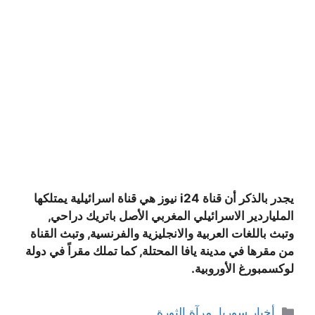
يجدر بالذكر أن قناة i24 نيوز هي قناة اسرائيلية يمتلكها
الملياردير الاسرائيلي المغربي الأصل باتريك دراحي,
وتبث باللغات العربية والانجليزية والفرنسية, وتبث القناة
من مقرها في مدينة يافا المحتلة, كما تملك مقراً في دولة
لوكسمبورغ الأوروبية.
التصنيفات
أخبار سوريا
,
مرآة الثورة