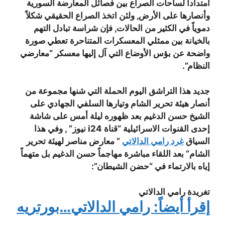
امتداداً لساحات الصراع بين فصائل المعارضة السورية
وأنصارها على الأرض, ولئن اتخذ الصراع الحقيقي شكلاً
دموياً في الكثير من الحالات, فإن شراسة تبادل التهم
بالخيانة بين ممثلي المعسكرات المتناحرة تعطي صورة
واضحة عن بؤس الأوضاع التي آل إليها معسكر “معارضي
النظام”.
جديد هذا التراشق اليوم الحملة التي شنها مجموعة من
أنصار هيئة تحرير الشام وتيارها السلفي الجهادي على
الشيخ حسن الدغيم بعد ظهوره ليلة أمس على شاشة
إحدى القنوات الاسرائيلية “قناة i24 نيوز” , وفي هذا
السياق
غرد رامي الدالاتي
” معارض مناصر لهيئة تحرير
الشام” بعد اللقاء مباشرة مهاجماً حسن الدغيم بل متهماً
إياه بالارتماء في “حضن الشيطان”:
تغريدة رامي الدالاتي
إقرأ أيضاً: رامي الدالاتي…بورتريه