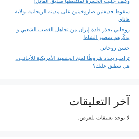
وكيف جلبت الحسرة لملتقطها صديق القاتل!
سقوط قذيفتين صاروخيتين على مدينة الريحانية بولاية
هاتاي
روحاني يحذر قادة إيران من تجاهل الغضب الشعبي و
يذكّرهم بمصير الشاه!
حسن روحاني
ترامب يحدد شروطًا لمنح الجنسية الأمريكية للأجانب..
هل تنطبق عليك؟
آخر التعليقات
لا توجد تعليقات للعرض.