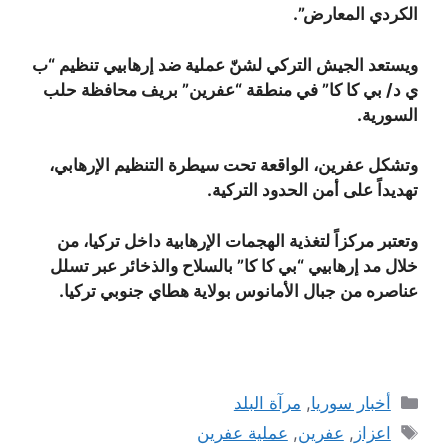
الكردي المعارض”.
ويستعد الجيش التركي لشنّ عملية ضد إرهابيي تنظيم “ب
ي د/ بي كا كا” في منطقة “عفرين” بريف محافظة حلب
السورية.
وتشكل عفرين، الواقعة تحت سيطرة التنظيم الإرهابي،
تهديداً على أمن الحدود التركية.
وتعتبر مركزاً لتغذية الهجمات الإرهابية داخل تركيا، من
خلال مد إرهابيي “بي كا كا” بالسلاح والذخائر عبر تسلل
عناصره من جبال الأمانوس بولاية هطاي جنوبي تركيا.
التصنيفات
أخبار سوريا
,
مرآة البلد
الوسوم
اعزاز
,
عفرين
,
عملية عفرين