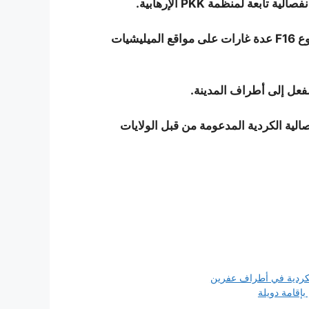
عة لمنظمة PKK الإرهابية.
و تزامنًا مع تصريح بن علي، نفذت مقاتلات حربية تركية من نوع F16 عدة غارات على مواقع الميليشيات
فعل إلى أطراف المدينة.
الية الكردية المدعومة من قبل الولايات
لكردية في أطراف عفرين
إقامة دويلة