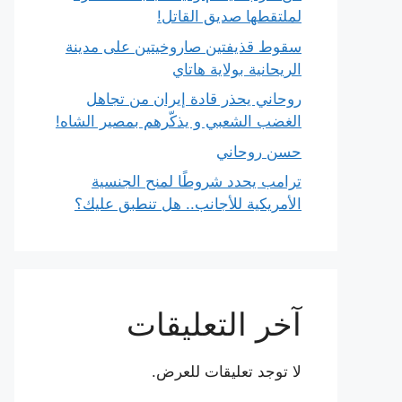
لملتقطها صديق القاتل!
سقوط قذيفتين صاروخيتين على مدينة
الريحانية بولاية هاتاي
روحاني يحذر قادة إيران من تجاهل
الغضب الشعبي و يذكّرهم بمصير الشاه!
حسن روحاني
ترامب يحدد شروطًا لمنح الجنسية
الأمريكية للأجانب.. هل تنطبق عليك؟
آخر التعليقات
لا توجد تعليقات للعرض.