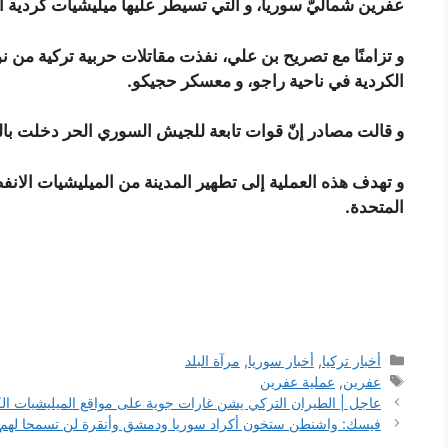
عفرين شماليّ سوريا، و التي تسيطر عليها ميليشيات كردية انفصالية تاب
الكردية في ناحية راجو، و معسكر حجيكو.
و قالت مصادر إنّ قوات تابعة للجيش السوري الحر دخلت بال
و تهدف هذه العملية إلى تطهير المدينة من الميليشيات الانفص
المتحدة.
التصنيفات
أخبار تركيا
,
أخبار سوريا
,
مرآة البلد
الوسوم
عفرين
,
عملية عفرين
عاجل | الطيران التركي يشن غارات جوية على مواقع الميليشيات ا
فيسك: واشنطن ستخون أكراد سوريا ودمشق وأنقرة لن تسمحا لهم ب