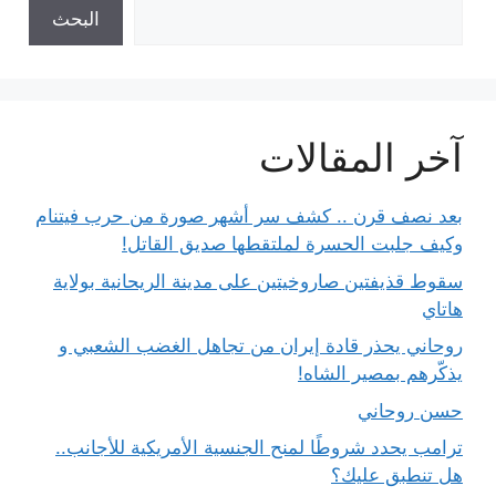
البحث
آخر المقالات
بعد نصف قرن .. كشف سر أشهر صورة من حرب فيتنام
وكيف جلبت الحسرة لملتقطها صديق القاتل!
سقوط قذيفتين صاروخيتين على مدينة الريحانية بولاية
هاتاي
روحاني يحذر قادة إيران من تجاهل الغضب الشعبي و
يذكّرهم بمصير الشاه!
حسن روحاني
ترامب يحدد شروطًا لمنح الجنسية الأمريكية للأجانب..
هل تنطبق عليك؟