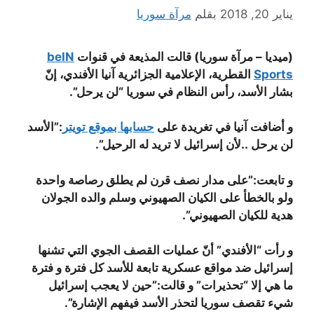
يناير 20, 2018
بقلم
مرآة سوريا
(ميديا – مرآة سوريا) قالت المذيعة في قنوات
beIN
Sports
القطرية، الإعلامية الجزائرية آنيا الأفندي، إنّ
بشار الأسد، رأس النظام في سوريا “لن يرحل”.
و أضافت آنيا في تغريدة على
حسابها بموقع تويتر
:”الأسد
لن يرحل ..لأن إسرائيل لا تريد له الرحيل”.
و تابعت:”على مدار نصف قرن لم يطلق رصاصة واحدة
ولو بالخطأ على الكيان الصهيوني وسلم والده الجولان
هدية للكيان الصهيوني”.
و رأت “الأفندي” أنّ عمليات القصف الجوي التي تشنها
إسرائيل ضد مواقع عسكرية تابعة للأسد كل فترة و فترة
ما هي إلا “تحذيرات” و قالت:”حين لا يعجب إسرائيل
شيء تقصف سوريا لتحذر الأسد فيفهم الإشارة”.