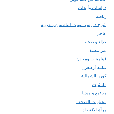
دراسات وأبحاث
رياضة
شرح دروس الهتيت للناطقين بالعربية
عاجل
غذاء و صحة
غير مصنف
فيتامينات ومعادن
قيامة أرطغرل
كوريا الشمالية
مانشيت
مجتمع و ميديا
مختارات الصحف
مرآة الاقتصاد