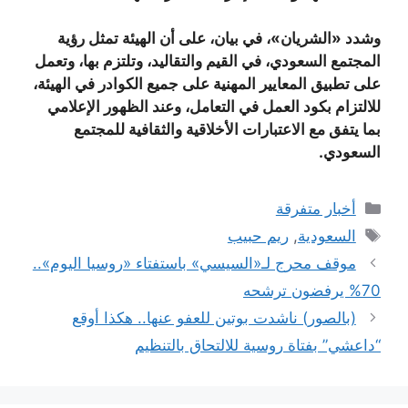
وشدد «الشريان»، في بيان، على أن الهيئة تمثل رؤية
المجتمع السعودي، في القيم والتقاليد، وتلتزم بها، وتعمل
على تطبيق المعايير المهنية على جميع الكوادر في الهيئة،
للالتزام بكود العمل في التعامل، وعند الظهور الإعلامي
بما يتفق مع الاعتبارات الأخلاقية والثقافية للمجتمع
السعودي.
التصنيفات
أخبار متفرقة
الوسوم
السعودية
,
ريم حبيب
موقف محرج لـ«السيسي» باستفتاء «روسيا اليوم»..
70% يرفضون ترشحه
(بالصور) ناشدت بوتين للعفو عنها.. هكذا أوقع
“داعشي” بفتاة روسية للالتحاق بالتنظيم