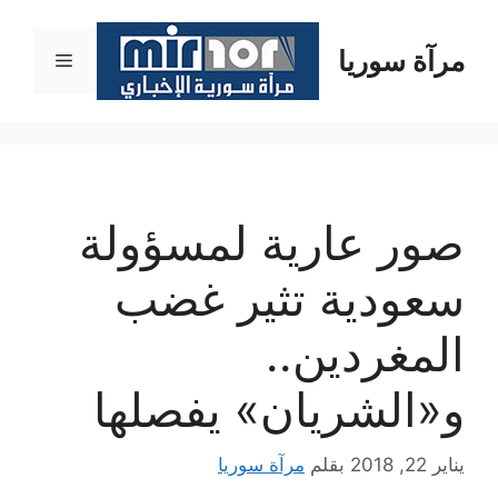
نتقل
لى
مرآة سوريا
القائمة
لمحتوى
صور عارية لمسؤولة
سعودية تثير غضب
المغردين..
و«الشريان» يفصلها
يناير 22, 2018
بقلم
مرآة سوريا