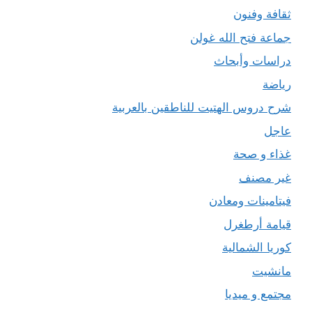
ثقافة وفنون
جماعة فتح الله غولن
دراسات وأبحاث
رياضة
شرح دروس الهتيت للناطقين بالعربية
عاجل
غذاء و صحة
غير مصنف
فيتامينات ومعادن
قيامة أرطغرل
كوريا الشمالية
مانشيت
مجتمع و ميديا