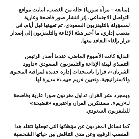
(متابعة – مرآة سوريا) حالة من الغضب، انتابت مواقع
التواصل الاجتماعي، إثر انتشار صور فاضحة وعارية
لمسؤولة بالتليفزيون السعودي، تم تعيينها قبل أيام، في
منصب إداري، ما أجبر هيئة الإذاعة والتليفزيون إلى إصدار
قرار بإلغاء التعاقد معها.
البداية كانت الأسبوع الماضي، عندما أصدر الرئيس
التنفيذي لهيئة الإذاعة والتليفزيون السعودي «داوود
الشريان»، قرارا باستحداث إدارة جديدة لمراقبة المحتوى
والاستراتيجية، وتعيين «ريم حبيب» مديرة لها.
وبمجرد نشر القرار، تداول مغردون صورا عارية وفاضحة
لـ«ريم»، مستنكرين القرار، واعتبروه «فضيحة»
للتليفزيون السعودي.
كما تساءل المغردون عن مؤهلاتها التي تجعلها تتقلد هذا
المنصب الرفيع، وعن مدى التناقض بين حياتها الشخصية