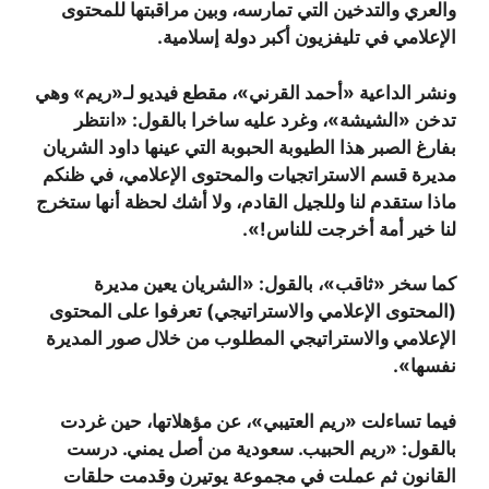
والعري والتدخين التي تمارسه، وبين مراقبتها للمحتوى
الإعلامي في تليفزيون أكبر دولة إسلامية.
ونشر الداعية «أحمد القرني»، مقطع فيديو لـ«ريم» وهي
تدخن «الشيشة»، وغرد عليه ساخرا بالقول: «انتظر
بفارغ الصبر هذا الطيوبة الحبوبة التي عينها داود الشريان
مديرة قسم الاستراتجيات والمحتوى الإعلامي، في ظنكم
ماذا ستقدم لنا وللجيل القادم، ولا أشك لحظة أنها ستخرج
لنا خير أمة أخرجت للناس!».
كما سخر «ثاقب»، بالقول: «الشريان يعين مديرة
(المحتوى الإعلامي والاستراتيجي) تعرفوا على المحتوى
الإعلامي والاستراتيجي المطلوب من خلال صور المديرة
نفسها».
فيما تساءلت «ريم العتيبي»، عن مؤهلاتها، حين غردت
بالقول: «ريم الحبيب. سعودية من أصل يمني. درست
القانون ثم عملت في مجموعة يوتيرن وقدمت حلقات