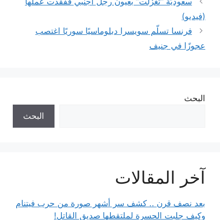
سعوديّة “تغزّلت” بعيون رجل أجنبي ففقدت عملها
(فيديو)
فرنسا تسلّم سويسرا دبلوماسيًا سوريًا اغتصب
عجوزًا في جنيف
البحث
البحث
آخر المقالات
بعد نصف قرن .. كشف سر أشهر صورة من حرب فيتنام
وكيف جلبت الحسرة لملتقطها صديق القاتل!