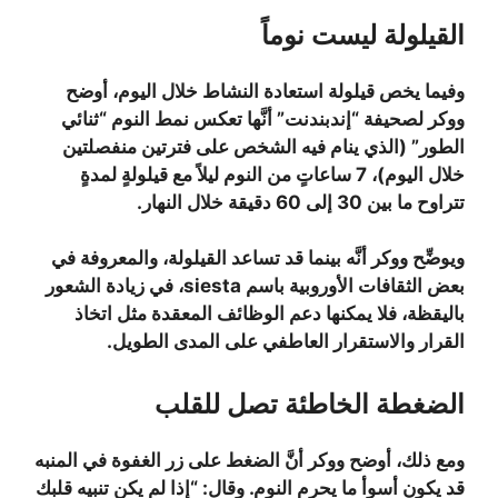
القيلولة ليست نوماً
وفيما يخص قيلولة استعادة النشاط خلال اليوم، أوضح
ووكر لصحيفة “إندبندنت” أنَّها تعكس نمط النوم “ثنائي
الطور” (الذي ينام فيه الشخص على فترتين منفصلتين
خلال اليوم)، 7 ساعاتٍ من النوم ليلاً مع قيلولةٍ لمدةٍ
تتراوح ما بين 30 إلى 60 دقيقة خلال النهار.
ويوضِّح ووكر أنَّه بينما قد تساعد القيلولة، والمعروفة في
بعض الثقافات الأوروبية باسم siesta، في زيادة الشعور
باليقظة، فلا يمكنها دعم الوظائف المعقدة مثل اتخاذ
القرار والاستقرار العاطفي على المدى الطويل.
الضغطة الخاطئة تصل للقلب
ومع ذلك، أوضح ووكر أنَّ الضغط على زر الغفوة في المنبه
قد يكون أسوأ ما يحرم النوم. وقال: “إذا لم يكن تنبيه قلبك