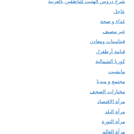
شرح دروس الهتيت للناطقين بالعربية
عاجل
غذاء و صحة
غير مصنف
فيتامينات ومعادن
قيامة أرطغرل
كوريا الشمالية
مانشيت
مجتمع و ميديا
مختارات الصحف
مرآة الاقتصاد
مرآة البلد
مرآة الثورة
مرآة العالم