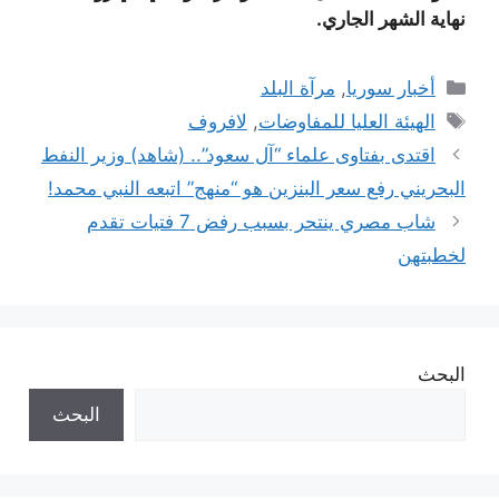
نهاية الشهر الجاري.
التصنيفات
أخبار سوريا
,
مرآة البلد
الوسوم
الهيئة العليا للمفاوضات
,
لافروف
اقتدى بفتاوى علماء “آل سعود”.. (شاهد) وزير النفط
البحريني رفع سعر البنزين هو “منهج” اتبعه النبي محمد!
شاب مصري ينتحر بسبب رفض 7 فتيات تقدم
لخطبتهن
البحث
البحث