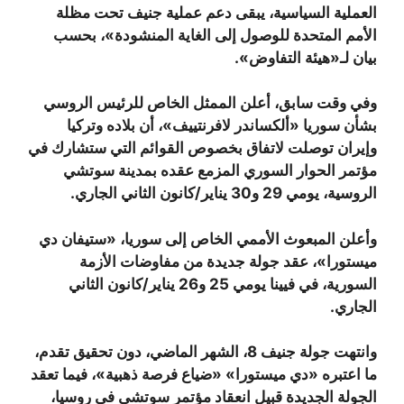
العملية السياسية، يبقى دعم عملية جنيف تحت مظلة
الأمم المتحدة للوصول إلى الغاية المنشودة»، بحسب
بيان لـ«هيئة التفاوض».
وفي وقت سابق، أعلن الممثل الخاص للرئيس الروسي
بشأن سوريا «ألكساندر لافرنتييف»، أن بلاده وتركيا
وإيران توصلت لاتفاق بخصوص القوائم التي ستشارك في
مؤتمر الحوار السوري المزمع عقده بمدينة سوتشي
الروسية، يومي 29 و30 يناير/كانون الثاني الجاري.
وأعلن المبعوث الأممي الخاص إلى سوريا، «ستيفان دي
ميستورا»، عقد جولة جديدة من مفاوضات الأزمة
السورية، في فيينا يومي 25 و26 يناير/كانون الثاني
الجاري.
وانتهت جولة جنيف 8، الشهر الماضي، دون تحقيق تقدم،
ما اعتبره «دي ميستورا» «ضياع فرصة ذهبية»، فيما تعقد
الجولة الجديدة قبيل انعقاد مؤتمر سوتشي في روسيا،