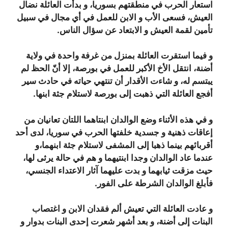
استعار الحرب في منطقتهم بسوريا، و بدأت العائلة نضال
العيش، فسعى الأب و الابن للعمل في أي مجال في سبيل
تأمين لقمة العيش و الابتعاد عن سؤال الناس.
و فيما استقرت العائلة بمنزل من غرفة واحدة في ولاية
أضنة، انتقل الأخ الأكبر للعمل في بورصة، إلا أنّ الحظ لم
يبتسم له، و شاءت الأقدار أن تنتهي حياته في حادث سير
أفجع العائلة التي ذهبت إلى بورصة لاستلام جثة ابنها.
و في هذه الأثناء وضع الوالدان ابنتاهما اللتان تعانيان من
إعاقات ذهنية و جسدية خلفتها الحرب في سوريا، لدى أحد
أقربائهم بينما ذهبا إلى المشفى لاستلام جثة ابنهما،و
عندما عاد الوالدان وجدا ابنتيهما و هم في حالة يرثى لها،
حيث مزقت ثيابهما و بدت عليهما آثار الاعتداء الجنسي،
فأبلغ الوالدان الشرطة على الفور.
و عادت العائلة التي تعيش ألم فقدان الابن و اغتصاب
البنات إلى أضنة، و بعد أشهر شعرت إحدى البنات بدوار و