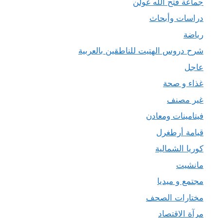
جماعة فتح الله غولن
دراسات وأبحاث
رياضة
شرح دروس الهتيت للناطقين بالعربية
عاجل
غذاء و صحة
غير مصنف
فيتامينات ومعادن
قيامة أرطغرل
كوريا الشمالية
مانشيت
مجتمع و ميديا
مختارات الصحف
مرآة الاقتصاد