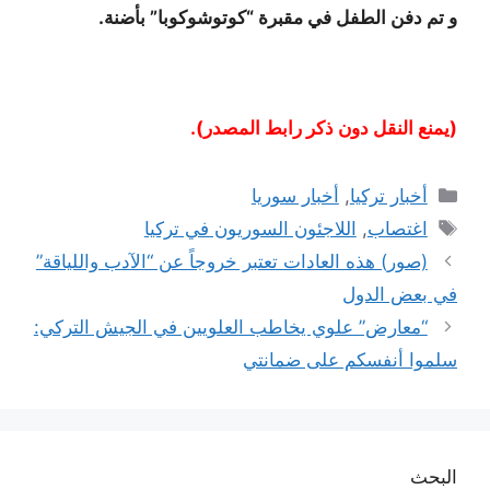
و تم دفن الطفل في مقبرة “كوتوشوكوبا” بأضنة.
(يمنع النقل دون ذكر رابط المصدر).
التصنيفات
أخبار تركيا
,
أخبار سوريا
الوسوم
اغتصاب
,
اللاجئون السوريون في تركيا
(صور) هذه العادات تعتبر خروجاً عن “الآدب واللياقة”
في بعض الدول
“معارض” علوي يخاطب العلويين في الجيش التركي:
سلموا أنفسكم على ضمانتي
البحث