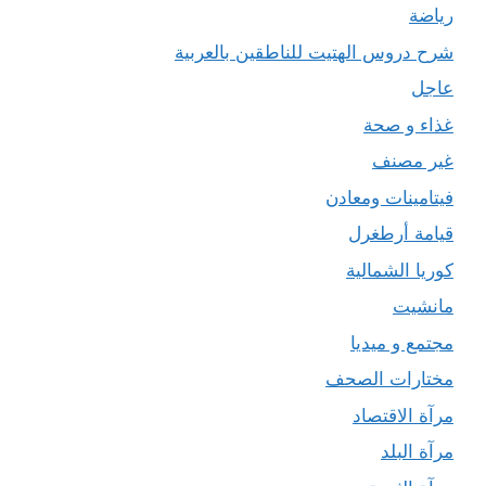
رياضة
شرح دروس الهتيت للناطقين بالعربية
عاجل
غذاء و صحة
غير مصنف
فيتامينات ومعادن
قيامة أرطغرل
كوريا الشمالية
مانشيت
مجتمع و ميديا
مختارات الصحف
مرآة الاقتصاد
مرآة البلد