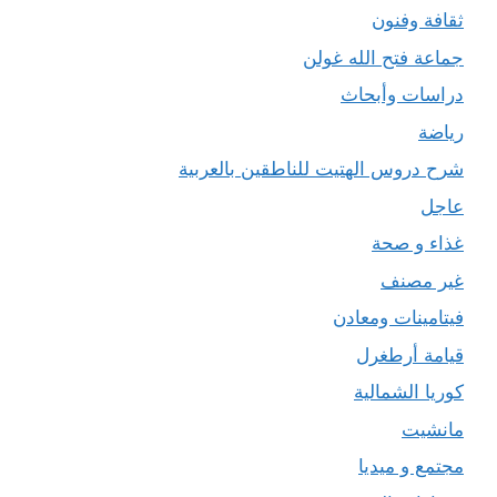
ثقافة وفنون
جماعة فتح الله غولن
دراسات وأبحاث
رياضة
شرح دروس الهتيت للناطقين بالعربية
عاجل
غذاء و صحة
غير مصنف
فيتامينات ومعادن
قيامة أرطغرل
كوريا الشمالية
مانشيت
مجتمع و ميديا