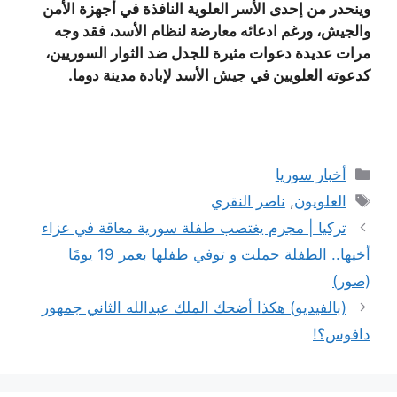
وينحدر من إحدى الأسر العلوية النافذة في أجهزة الأمن
والجيش، ورغم ادعائه معارضة لنظام الأسد، فقد وجه
مرات عديدة دعوات مثيرة للجدل ضد الثوار السوريين،
كدعوته العلويين في جيش الأسد لإبادة مدينة دوما.
التصنيفات
أخبار سوريا
الوسوم
العلويون
,
ناصر النقري
تركيا | مجرم يغتصب طفلة سورية معاقة في عزاء
أخيها.. الطفلة حملت و توفي طفلها بعمر 19 يومًا
(صور)
(بالفيديو) هكذا أضحك الملك عبدالله الثاني جمهور
دافوس؟!