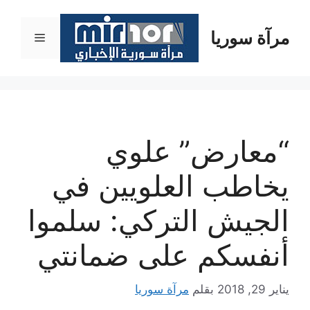
نتقل
لى
مرآة سوريا
القائمة
لمحتوى
“معارض” علوي
يخاطب العلويين في
الجيش التركي: سلموا
أنفسكم على ضمانتي
يناير 29, 2018
بقلم
مرآة سوريا