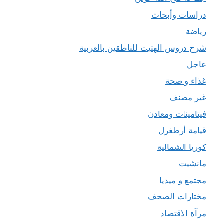
دراسات وأبحاث
رياضة
شرح دروس الهتيت للناطقين بالعربية
عاجل
غذاء و صحة
غير مصنف
فيتامينات ومعادن
قيامة أرطغرل
كوريا الشمالية
مانشيت
مجتمع و ميديا
مختارات الصحف
مرآة الاقتصاد