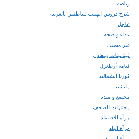
رياضة
شرح دروس الهتيت للناطقين بالعربية
عاجل
غذاء و صحة
غير مصنف
فيتامينات ومعادن
قيامة أرطغرل
كوريا الشمالية
مانشيت
مجتمع و ميديا
مختارات الصحف
مرآة الاقتصاد
مرآة البلد
مرآة الثورة