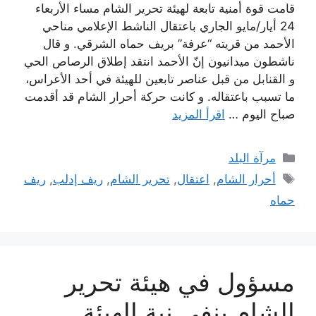
قامت قوة أمنية تابعة لهيئة تحرير الشام مساء الأربعاء
24 أيار/مايو الجاري باعتقال الناشط الإعلامي مناحي
الأحمد من قريته “عرفة” بريف حماه الشرقي. و قال
ناشطون ميدانيون إنّ الأحمد انتقد إطلاق الرصاص الحي
و القنابل من قبل عناصر تابعين للهيئة في أحد الأعراس،
ما تسبب باعتقاله. و كانت حركة أحرار الشام قد أقدمت
صباح اليوم …
اقرأ المزيد
التصنيفات
مرآة البلد
الوسوم
أحرار الشام
,
اعتقال
,
تحرير الشام
,
ريف إدلب
,
ريف
حماه
مسؤول في هيئة تحرير
الشام ينفي نية الهيئة