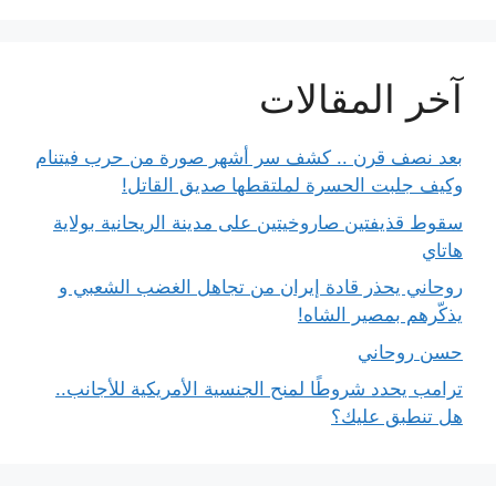
آخر المقالات
بعد نصف قرن .. كشف سر أشهر صورة من حرب فيتنام
وكيف جلبت الحسرة لملتقطها صديق القاتل!
سقوط قذيفتين صاروخيتين على مدينة الريحانية بولاية
هاتاي
روحاني يحذر قادة إيران من تجاهل الغضب الشعبي و
يذكّرهم بمصير الشاه!
حسن روحاني
ترامب يحدد شروطًا لمنح الجنسية الأمريكية للأجانب..
هل تنطبق عليك؟