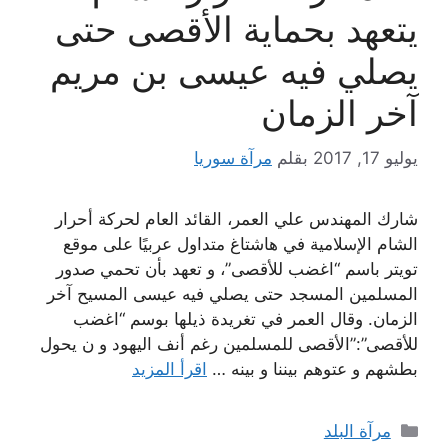
يتعهد بحماية الأقصى حتى
يصلي فيه عيسى بن مريم
آخر الزمان
يوليو 17, 2017
بقلم
مرآة سوريا
شارك المهندس علي العمر، القائد العام لحركة أحرار
الشام الإسلامية في هاشتاغ متداول عربيًا على موقع
تويتر باسم “اغضب للأقصى”، و تعهد بأن تحمي صدور
المسلمين المسجد حتى يصلي فيه عيسى المسيح آخر
الزمان. وقال العمر في تغريدة ذيلها بوسم “اغضب
للأقصى”:”الأقصى للمسلمين رغم أنف اليهود و ن يحول
بطشهم و عتوهم بيننا و بينه …
اقرأ المزيد
التصنيفات
مرآة البلد