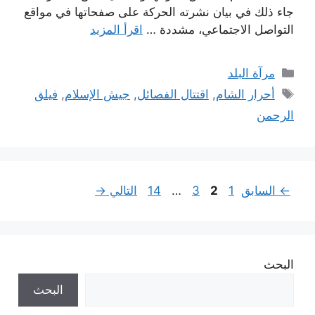
جاء ذلك في بيان نشرته الحركة على صفحاتها في مواقع
التواصل الاجتماعي، مشددة …
اقرأ المزيد
التصنيفات
مرآة البلد
الوسوم
أحرار الشام
,
اقتتال الفصائل
,
جيش الإسلام
,
فيلق
الرحمن
Page
Page
Page
Page
←
السابق
1
2
3
…
14
التالي
→
البحث
البحث