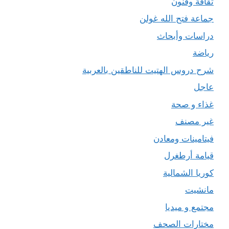
ثقافة وفنون
جماعة فتح الله غولن
دراسات وأبحاث
رياضة
شرح دروس الهتيت للناطقين بالعربية
عاجل
غذاء و صحة
غير مصنف
فيتامينات ومعادن
قيامة أرطغرل
كوريا الشمالية
مانشيت
مجتمع و ميديا
مختارات الصحف