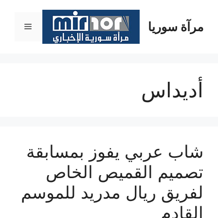
نتقل
لى
مرآة سوريا
القائمة
لمحتوى
أديداس
شاب عربي يفوز بمسابقة
تصميم القميص الخاص
لفريق ريال مدريد للموسم
القادم