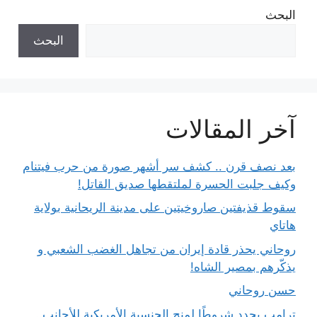
البحث
البحث
آخر المقالات
بعد نصف قرن .. كشف سر أشهر صورة من حرب فيتنام
وكيف جلبت الحسرة لملتقطها صديق القاتل!
سقوط قذيفتين صاروخيتين على مدينة الريحانية بولاية
هاتاي
روحاني يحذر قادة إيران من تجاهل الغضب الشعبي و
يذكّرهم بمصير الشاه!
حسن روحاني
ترامب يحدد شروطًا لمنح الجنسية الأمريكية للأجانب..