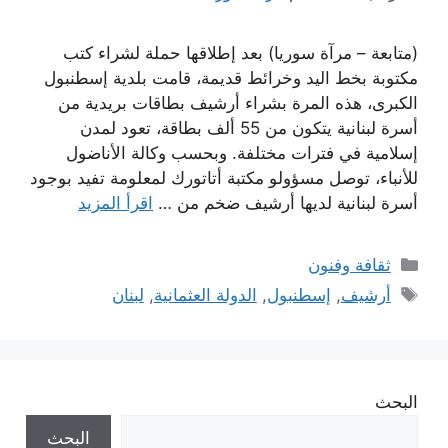
(متابعة – مرآة سوريا) بعد إطلاقها حملة لشراء كتب
مكتوبة بخط اليد وخرائط قديمة، قامت بلدية إسطنبول
الكبرى، هذه المرة بشراء أرشيف بطاقات بريدية من
أسرة لبنانية يتكون من 55 ألف بطاقة، تعود لمدن
إسلامية في فترات مختلفة. وبحسب وكالة الأناضول
للأنباء، توصل مسؤولو مكتبة أتاتورك لمعلومة تفيد بوجود
أسرة لبنانية لديها أرشيف ضخم من …
اقرأ المزيد
التصنيفات
ثقافة وفنون
الوسوم
أرشيف
,
إسطنبول
,
الدولة العثمانية
,
لبنان
البحث
البحث