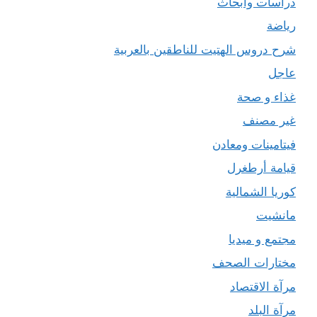
دراسات وأبحاث
رياضة
شرح دروس الهتيت للناطقين بالعربية
عاجل
غذاء و صحة
غير مصنف
فيتامينات ومعادن
قيامة أرطغرل
كوريا الشمالية
مانشيت
مجتمع و ميديا
مختارات الصحف
مرآة الاقتصاد
مرآة البلد