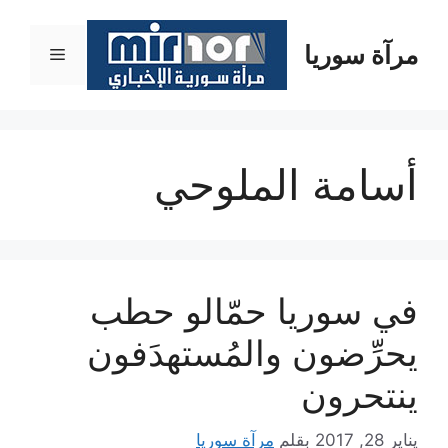
نتقل
لى
مرآة سوريا
القائمة
لمحتوى
أسامة الملوحي
في سوريا حمّالو حطب
يحرِّضون والمُستهدَفون
ينتحرون
يناير 28, 2017
بقلم
مرآة سوريا