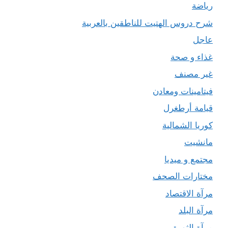
رياضة
شرح دروس الهتيت للناطقين بالعربية
عاجل
غذاء و صحة
غير مصنف
فيتامينات ومعادن
قيامة أرطغرل
كوريا الشمالية
مانشيت
مجتمع و ميديا
مختارات الصحف
مرآة الاقتصاد
مرآة البلد
مرآة الثورة