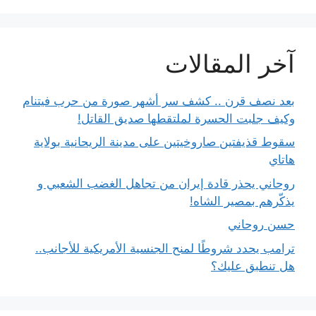
آخر المقالات
بعد نصف قرن .. كشف سر أشهر صورة من حرب فيتنام
وكيف جلبت الحسرة لملتقطها صديق القاتل!
سقوط قذيفتين صاروخيتين على مدينة الريحانية بولاية
هاتاي
روحاني يحذر قادة إيران من تجاهل الغضب الشعبي و
يذكّرهم بمصير الشاه!
حسن روحاني
ترامب يحدد شروطًا لمنح الجنسية الأمريكية للأجانب..
هل تنطبق عليك؟