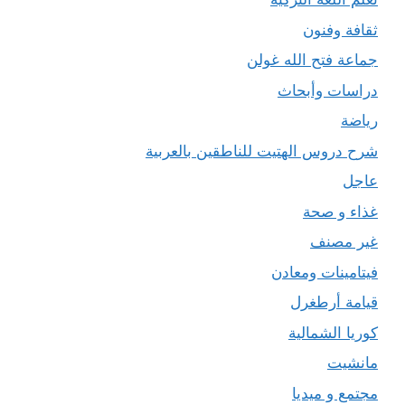
ثقافة وفنون
جماعة فتح الله غولن
دراسات وأبحاث
رياضة
شرح دروس الهتيت للناطقين بالعربية
عاجل
غذاء و صحة
غير مصنف
فيتامينات ومعادن
قيامة أرطغرل
كوريا الشمالية
مانشيت
مجتمع و ميديا