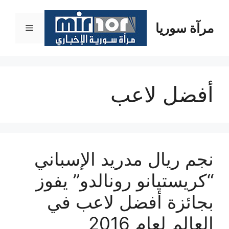
نتقل
لى
مرآة سوريا
القائمة
لمحتوى
أفضل لاعب
نجم ريال مدريد الإسباني
“كريستيانو رونالدو” يفوز
بجائزة أفضل لاعب في
العالم لعام 2016