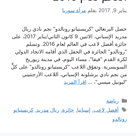
يناير 9, 2017
بقلم
مرآة سوريا
حصل البرتغالي "كريستيانو رونالدو" نجم نادي ريال
مدريد الإسباني، الاثنين 9 كانون الثاني/يناير 2017، على
جائزة أفضل لاعب في العالم لعام 2016. وتسلم
"رونالدو" الجائزة في الحفل الذي أقامه الاتحاد الدولي
لكرة القدم "فيفا"، مساء اليوم، في مدينة زيوريخ
السويسرية. وتفوّق اللاعب "كريستيانو رونالدو" على كلٍّ
من نجم نادي برشلونة الإسباني، اللاعب الأرجنتيني
"ليونيل ميسي"، …
اقرأ المزيد
التصنيفات
رياضة
الوسوم
أفضل لاعب
,
إسبانيا
,
جائزة
,
ريال مدريد
,
كريستيانو
رونالدو