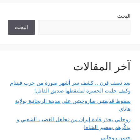
البحث
البحث
آخر المقالات
بعد نصف قرن .. كشف سر أشهر صورة من حرب فيتنام
وكيف جلبت الحسرة لملتقطها صديق القاتل!
سقوط قذيفتين صاروخيتين على مدينة الريحانية بولاية
هاتاي
روحاني يحذر قادة إيران من تجاهل الغضب الشعبي و
يذكّرهم بمصير الشاه!
حسن روحاني