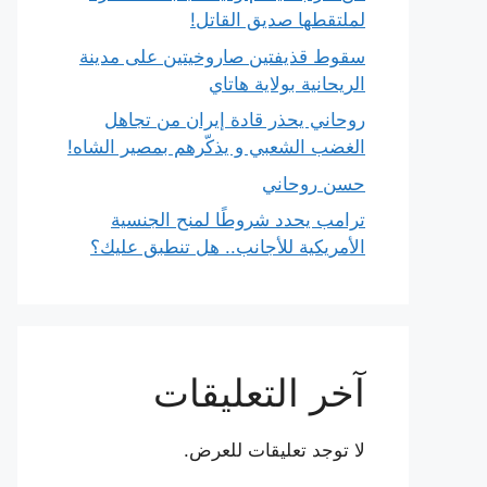
لملتقطها صديق القاتل!
سقوط قذيفتين صاروخيتين على مدينة
الريحانية بولاية هاتاي
روحاني يحذر قادة إيران من تجاهل
الغضب الشعبي و يذكّرهم بمصير الشاه!
حسن روحاني
ترامب يحدد شروطًا لمنح الجنسية
الأمريكية للأجانب.. هل تنطبق عليك؟
آخر التعليقات
لا توجد تعليقات للعرض.