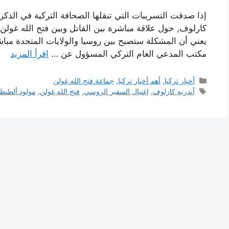
إذا صدقت التسريبات التي تنقلها الصحافة التركية في الذكرى
كارلوف, حول علاقة مباشرة بين القاتل وبين فتح الله غولن, 
يعني أن المشكلة ستصبح بين روسيا والولايات المتحدة مباشر
مكتب المدعي العام التركي المسؤول عن …
اقرأ المزيد
التصنيفات
أخبار تركيا
,
أهم أخبار تركيا
,
جماعة فتح الله غولن
الوسوم
أندريه كارلوف
,
اغتيال السفير الروسي
,
فتح الله غولن
,
مولود ألطن