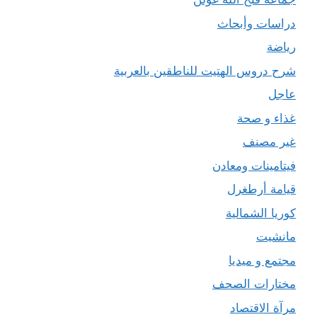
دراسات وأبحاث
رياضة
شرح دروس الهتيت للناطقين بالعربية
عاجل
غذاء و صحة
غير مصنف
فيتامينات ومعادن
قيامة أرطغرل
كوريا الشمالية
مانشيت
مجتمع و ميديا
مختارات الصحف
مرآة الاقتصاد