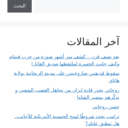
البحث
آخر المقالات
بعد نصف قرن .. كشف سر أشهر صورة من حرب فيتنام
وكيف جلبت الحسرة لملتقطها صديق القاتل!
سقوط قذيفتين صاروخيتين على مدينة الريحانية بولاية
هاتاي
روحاني يحذر قادة إيران من تجاهل الغضب الشعبي و
يذكّرهم بمصير الشاه!
حسن روحاني
ترامب يحدد شروطًا لمنح الجنسية الأمريكية للأجانب..
هل تنطبق عليك؟