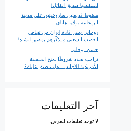
لملتقطها صديق القاتل!
سقوط قذيفتين صاروخيتين على مدينة
الريحانية بولاية هاتاي
روحاني يحذر قادة إيران من تجاهل
الغضب الشعبي و يذكّرهم بمصير الشاه!
حسن روحاني
ترامب يحدد شروطًا لمنح الجنسية
الأمريكية للأجانب.. هل تنطبق عليك؟
آخر التعليقات
لا توجد تعليقات للعرض.