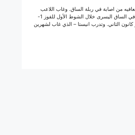
تعافيه من اصابة في ربلة الساق. وغاب اللاعب
الدولي الاسباني عن اخر أربع مباريات لبرشلونة بعد اصابته في الساق اليسرى خلال الشوط الأول للفوز 1-
يال سوسيداد في كأس ملك اسبانيا في 19 يناير كانون الثاني. وتدرب انيستا – الذي غاب لشهرين