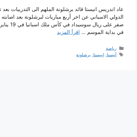
عاد اندريس انيستا قائد برشلونة الملهم الى التدريبات بعد 
صفر على ر
في بداية الموسم …
اقرأ المزيد
التصنيفات
رياضة
الوسوم
أنيستا
,
إنييستا
,
برشلونة