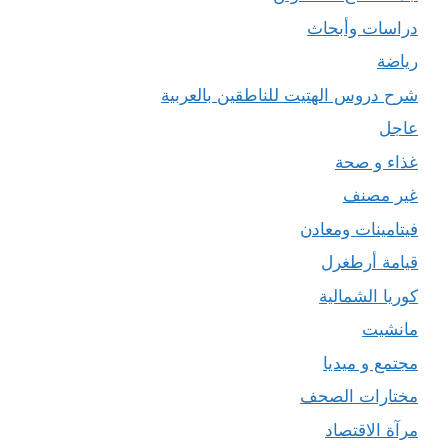
دراسات وأبحاث
رياضة
شرح دروس الهتيت للناطقين بالعربية
عاجل
غذاء و صحة
غير مصنف
فيتامينات ومعادن
قيامة أرطغرل
كوريا الشمالية
مانشيت
مجتمع و ميديا
مختارات الصحف
مرآة الاقتصاد