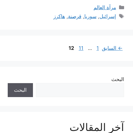
التصنيفات
مرآة العالم
الوسوم
إسرائيل
,
سوريا
,
قرصنة
,
هاكرز
Page
Page
Page
←
السابق
1
…
11
12
البحث
البحث
آخر المقالات