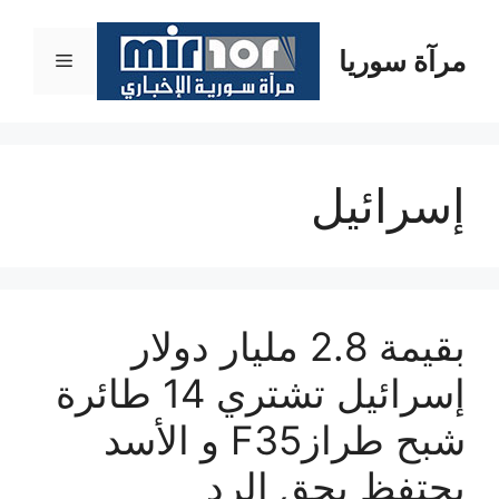
نتقل
لى
مرآة سوريا
القائمة
لمحتوى
إسرائيل
بقيمة 2.8 مليار دولار
إسرائيل تشتري 14 طائرة
شبح طرازF35 و الأسد
يحتفظ بحق الرد