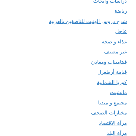
دراسات وأبحاث
رياضة
شرح دروس الهتيت للناطقين بالعربية
عاجل
غذاء و صحة
غير مصنف
فيتامينات ومعادن
قيامة أرطغرل
كوريا الشمالية
مانشيت
مجتمع و ميديا
مختارات الصحف
مرآة الاقتصاد
مرآة البلد