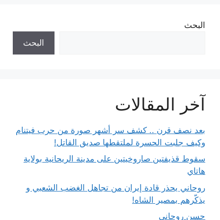
البحث
البحث
آخر المقالات
بعد نصف قرن .. كشف سر أشهر صورة من حرب فيتنام
وكيف جلبت الحسرة لملتقطها صديق القاتل!
سقوط قذيفتين صاروخيتين على مدينة الريحانية بولاية
هاتاي
روحاني يحذر قادة إيران من تجاهل الغضب الشعبي و
يذكّرهم بمصير الشاه!
حسن روحاني