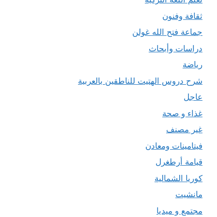
ثقافة وفنون
جماعة فتح الله غولن
دراسات وأبحاث
رياضة
شرح دروس الهتيت للناطقين بالعربية
عاجل
غذاء و صحة
غير مصنف
فيتامينات ومعادن
قيامة أرطغرل
كوريا الشمالية
مانشيت
مجتمع و ميديا