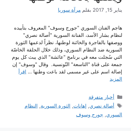
يناير 15, 2017
بقلم
مرآة سوريا
هاجم الفنان السوري "جورج وسوف" المعروف بتأييده
لنظام بشار الأسد، الفنانة السورية "أصالة نصري"
ووصفها بالفاجرة والخائنة لوطنها، نظراً لدعمها الثورة
السورية ضد النظام السوري، وذلك خلال الحلقة الخاصّة
التي سُجلت معه في برنامج "عائشة" الذي يبث كل يوم
جمعة على قناة "التاسعة" التّونسية. وقال "وسوف" إن
إصالة اسم على غير مسمى لقد باعت وطنها …
اقرأ
المزيد
التصنيفات
أخبار متفرقة
الوسوم
أصالة نصري
,
إهانات
,
الثورة السورية
,
النظام
السوري
,
جورج وسوف