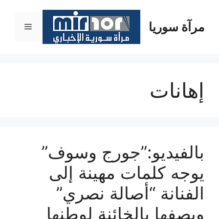
نتقل
لى
مرآة سوريا
القائمة
لمحتوى
إهانات
بالفيديو:”جورج وسوف”
يوجه كلمات مهينة إلى
الفنانة “أصالة نصري”
ويصفها بالخائنة لوطنها