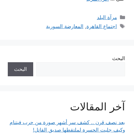
التصنيفات
مرآة البلد
الوسوم
اجتماع القاهرة
,
المعارضة السورية
البحث
البحث
آخر المقالات
بعد نصف قرن .. كشف سر أشهر صورة من حرب فيتنام
وكيف جلبت الحسرة لملتقطها صديق القاتل!