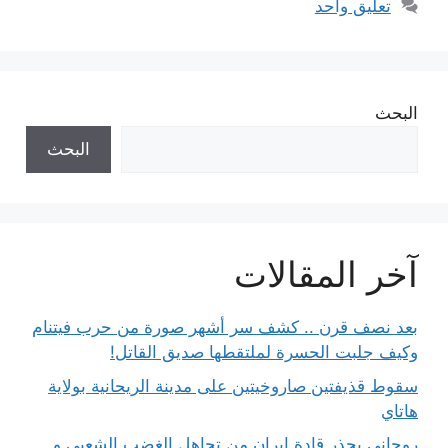
تعليق واحد
البحث
البحث
آخر المقالات
بعد نصف قرن .. كشف سر أشهر صورة من حرب فيتنام
وكيف جلبت الحسرة لملتقطها صديق القاتل!
سقوط قذيفتين صاروخيتين على مدينة الريحانية بولاية
هاتاي
روحاني يحذر قادة إيران من تجاهل الغضب الشعبي و