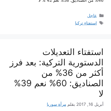
46% من الصناديق: 58% نعم 42 % لا
التصنيفات
عاجل
الوسوم
استفتاء تركيا
استفتاء التعديلات
الدستورية التركية: بعد فرز
أكثر من 36% من
الصناديق: 60% نعم 39%
لا
أبريل 16, 2017
بقلم
مرآة سوريا