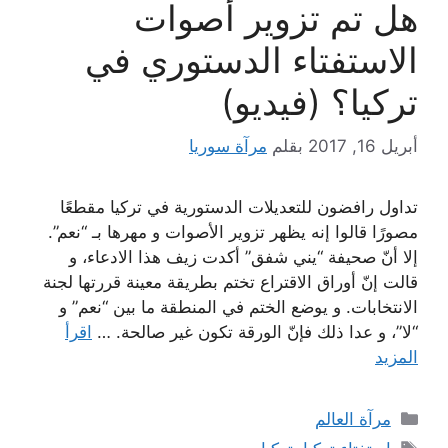
هل تم تزوير أصوات
الاستفتاء الدستوري في
تركيا؟ (فيديو)
أبريل 16, 2017
بقلم
مرآة سوريا
تداول رافضون للتعديلات الدستورية في تركيا مقطعًا
مصورًا قالوا إنه يظهر تزوير الأصوات و مهرها بـ “نعم”.
إلا أنّ صحيفة “يني شفق” أكدت زيف هذا الادعاء، و
قالت إنّ أوراق الاقتراع تختم بطريقة معينة قررتها لجنة
الانتخابات. و يوضع الختم في المنطقة ما بين “نعم” و
“لا”، و عدا ذلك فإنّ الورقة تكون غير صالحة. …
اقرأ
المزيد
التصنيفات
مرآة العالم
الوسوم