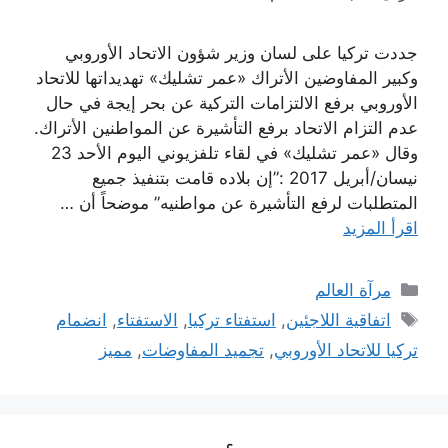
جددت تركيا على لسان وزير شؤون الاتحاد الأوروبي
وكبير المفاوضين الأتراك «عمر تشليك» تهديداتها للاتحاد
الأوروبي برفع الالتزامات التركية عن بحر إيجة في حال
عدم التزام الاتحاد برفع التأشيرة عن المواطنين الأتراك.
وقال «عمر تشليك» في لقاء تلفزيوني اليوم الأحد 23
نيسان/أبريل 2017 :”إن بلاده قامت بتنفيذ جميع
المتطلبات لرفع التأشيرة عن مواطنيه” موضحاً أن …
اقرأ المزيد
التصنيفات
مرآة العالم
الوسوم
اتفاقية اللاجئين
,
استفتاء تركيا
,
الاستفتاء
,
انضمام
تركيا للاتحاد الأوروبي
,
تجميد المفاوضات
,
مميز