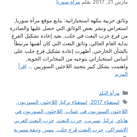
مارس 21, 2017
بقلم
مرآة سوريا
وثائق حزبية بنكهة استخباراتية: يتابع موقع مرآة سوريا,
استعراض ونشر بعض الوثائق التي حصل عليها والصادرة
من فرع حزب البعث في حلب, بعيد إعادة تشكيل الفرع
بداية العام الحالي. وثائق البعث التي كان أهمها مرتبطاً
بالشأن الخارجي, أظهرت إعادة تشكيل فرع حلب على
أساس استخباراتي بتوجيه من المخابرات الجوية,
واهتمت بشكل كبير بتجنيد اللاجئين السوريين …
اقرأ
المزيد
التصنيفات
مرآة البلد
الوسوم
استفتاء 2017
,
استفتاء تركيا
,
اللاجئون السوريون
,
اللاجئون السوريون في عنتاب
,
اللاجئون السوريون في
هاتاي
,
تركيا
,
تسريب
,
حزب البعث
,
حزب البعث العربي
الاشتراكي
,
حزب البعث فرع حلب
,
مميز
,
وثيقة مسربة