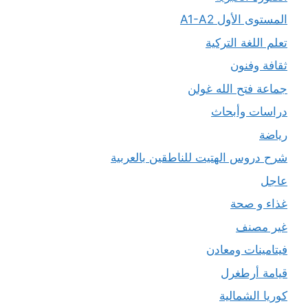
المستوى الأول A1-A2
تعلم اللغة التركية
ثقافة وفنون
جماعة فتح الله غولن
دراسات وأبحاث
رياضة
شرح دروس الهتيت للناطقين بالعربية
عاجل
غذاء و صحة
غير مصنف
فيتامينات ومعادن
قيامة أرطغرل
كوريا الشمالية