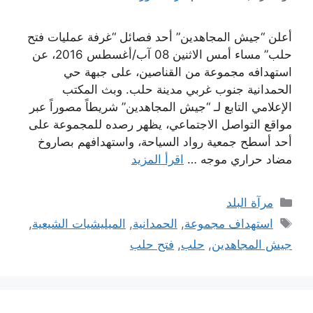
أعلن “جيش المجاهدين” أحد فصائل “غرفة عمليات فتح
حلب” مساء أمس الاثنين 08 آب/أغسطس 2016، عن
استهدافه مجموعة من القناصين، على جبهة حي
الحمدانية جنوب غربي مدينة حلب. وبث المكتب
الإعلامي التابع لـ “جيش المجاهدين” شريطاً مصوراً عبر
مواقع التواصل الاجتماعي، يظهر رصده للمجموعة على
أحد أسطح جمعية رواد السياحة، واستهدافهم بصاروخ
مضاد حراري موجه …
اقرأ المزيد
التصنيفات
مرآة البلد
الوسوم
استهداف مجموعة
,
الحمدانية
,
الميليشيات الشيعية
,
جيش المجاهدين
,
حلب
,
فتح حلب