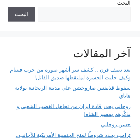
البحث
البحث
آخر المقالات
بعد نصف قرن .. كشف سر أشهر صورة من حرب فيتنام
وكيف جلبت الحسرة لملتقطها صديق القاتل!
سقوط قذيفتين صاروخيتين على مدينة الريحانية بولاية
هاتاي
روحاني يحذر قادة إيران من تجاهل الغضب الشعبي و
يذكّرهم بمصير الشاه!
حسن روحاني
ترامب يحدد شروطًا لمنح الجنسية الأمريكية للأجانب..