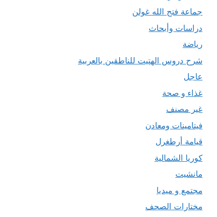
جماعة فتح الله غولن
دراسات وأبحاث
رياضة
شرح دروس الهتيت للناطقين بالعربية
عاجل
غذاء و صحة
غير مصنف
فيتامينات ومعادن
قيامة أرطغرل
كوريا الشمالية
مانشيت
مجتمع و ميديا
مختارات الصحف