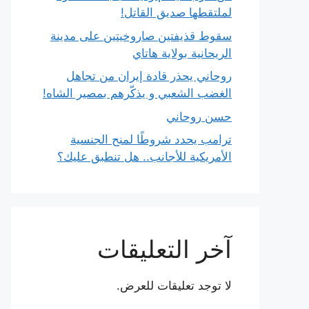
لملتقطها صديق القاتل!
سقوط قذيفتين صاروخيتين على مدينة
الريحانية بولاية هاتاي
روحاني يحذر قادة إيران من تجاهل
الغضب الشعبي و يذكّرهم بمصير الشاه!
حسن روحاني
ترامب يحدد شروطًا لمنح الجنسية
الأمريكية للأجانب.. هل تنطبق عليك؟
آخر التعليقات
لا توجد تعليقات للعرض.