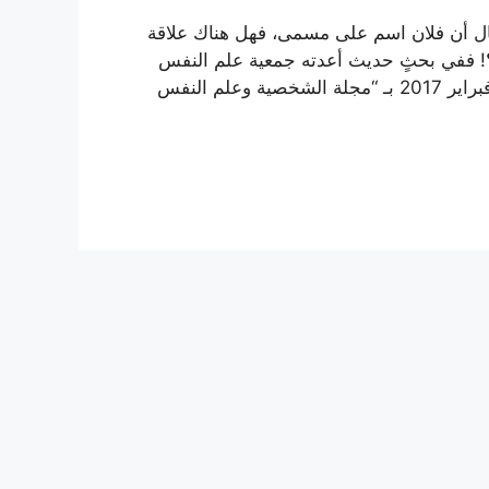
ال أن فلان اسم على مسمى، فهل هناك علاقة
؟! ففي بحثٍ حديث أعدته جمعية علم النفس
الأميركية (APA)، ونُشر إلكترونياً في الشهر الجاري شباط/ فبراير 2017 بـ “مجلة الشخصية وعلم النفس