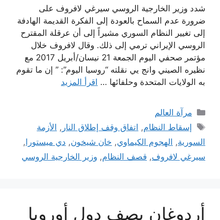
شدد وزير الخارجية الروسي سيرغي لافروف على
ضرورة عدم السماح بالعودة إلى الفكرة القديمة الهادفة
إلى تغيير النظام السوري مشيراً إلى أن عرقلة المقترح
الروسي الإيراني ترمي إلى ذلك. وقال لافروف خلال
مؤتمر صحفي اليوم الجمعة 21 نيسان/أبريل 2017 مع
نظيره الصيني وانج يي نقلته “روسيا اليوم”: ” إن ما تقوم
به الولايات المتحدة وحلفائها …
اقرأ المزيد
التصنيفات
مرآة العالم
الوسوم
إسقاط النظام
,
اتفاق وقف إطلاق النار
,
الأزمة
السورية
,
الهجوم الكيماوي
,
خان شيخون
,
دي ميستورا
,
سيرغي لافروف
,
قصف النظام
,
وزير الخارجية الروسي
أردوغان يصف دول أوروبا