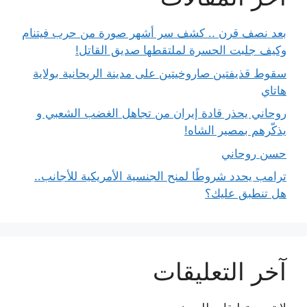
بعد نصف قرن .. كشف سر أشهر صورة من حرب فيتنام
وكيف جلبت الحسرة لملتقطها صديق القاتل!
سقوط قذيفتين صاروخيتين على مدينة الريحانية بولاية
هاتاي
روحاني يحذر قادة إيران من تجاهل الغضب الشعبي و
يذكّرهم بمصير الشاه!
حسن روحاني
ترامب يحدد شروطًا لمنح الجنسية الأمريكية للأجانب..
هل تنطبق عليك؟
آخر التعليقات