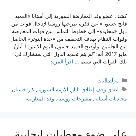
كشف عضو وفد المعارضة السورية إلى أستانا «العميد
فاتح حسون» عن فكرة طرحتها روسيا لإدخال قوات من
دول «محايدة» إلى خطوط التماس بين قوات المعارضة
وقوات النظام بهدف التخفيف من «حدة التوتر» الحاصل
بين الجانبين. وأوضح العميد حسون اليوم الاثنين 1 أيار/
مايو 2017 أنه: “لم يتم تحديد الدول التي ستشارك في
تلك القوات التي سيتم …
اقرأ المزيد
التصنيفات
مرآة البلد
الوسوم
اتفاق وقف إطلاق النار
,
الأزمة السورية
,
كازاخستان
,
محادثات أستانة
,
مقترحات روسية
,
وفد المعارضة
على ضوء معطيات إيجابية