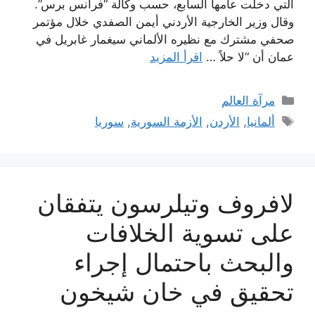
التي دخلت عامها السابع، حسب وكالة “فرانس برس”.
وقال وزير الخارجية الأردني أيمن الصفدي خلال مؤتمر
صحفي مشترك مع نظيره الألماني سيغمار غابريل في
عمان أن “لا حلاً …
اقرأ المزيد
التصنيفات
مرآة العالم
الوسوم
ألمانيا
,
الأردن
,
الأزمة السورية
,
سوريا
لافروف وتيلرسون يتفقان
على تسوية الخلافات
والبحث باحتمال إجراء
تحقيق في خان شيخون