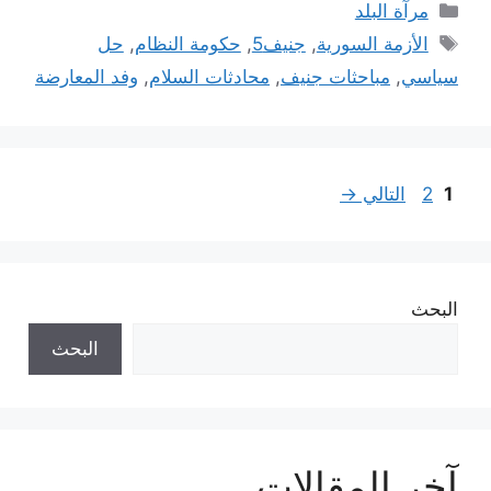
التصنيفات
مرآة البلد
الوسوم
الأزمة السورية
,
جنيف5
,
حكومة النظام
,
حل
سياسي
,
مباحثات جنيف
,
محادثات السلام
,
وفد المعارضة
Page
Page
1
2
التالي
→
البحث
البحث
آخر المقالات