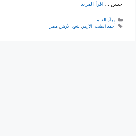
حسن …
اقرأ المزيد
التصنيفات
مرآة العالم
الوسوم
أحمد الطيب
,
الأزهر
,
شيخ الأزهر
,
مصر