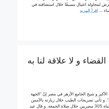
تعرض لمحاولة اغتيال مسبقًا خلال استضافته في
ساء …
اقرأ المزيد
لقضاء و لا علاقة لنا به
لأكبر و شيخ الجامع الأزهر في مصر إنّ “الجهة
 و تأتي تصريحات الطيب خلال زيارته بالأمس
لمسجد الروضة ببئر العبد، و الذي شهد تفجيرًا داميًا أودى بحياة 305 مصريين خلال صلاة الجمعة. و قال عيد