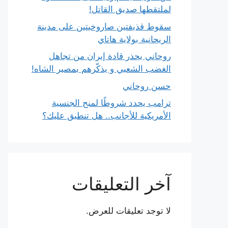
لملتقطها صديق القاتل!
سقوط قذيفتين صاروخيتين على مدينة
الريحانية بولاية هاتاي
روحاني يحذر قادة إيران من تجاهل
الغضب الشعبي و يذكّرهم بمصير الشاه!
حسن روحاني
ترامب يحدد شروطًا لمنح الجنسية
الأمريكية للأجانب.. هل تنطبق عليك؟
آخر التعليقات
لا توجد تعليقات للعرض.