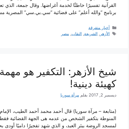
القرآنية تفسيرًا خاطئًا لخدمة أغراضها. وقال جمعة، الذي 
برنامج “والله أعلم” على فضائية “سي.بي.سي” المصرية م
التصنيفات
أخبار متفرقة
الوسوم
الأزهر
,
الشريعة
,
النقاب
,
مصر
شيخ الأزهر: التكفير هو مهمة ا
كهيئة دينية!
ديسمبر 2, 2017
بقلم
مرآة سوريا
(متابعة – مرآة سوريا) قال أحمد محمد أحمد الطيب، الإمام ا
المنوطة بتكفير الشخص من عدمه هى الجهة القضائية فقط”.