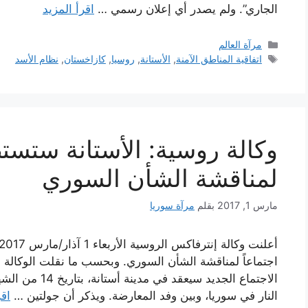
الجاري”. ولم يصدر أي إعلان رسمي …
اقرأ المزيد
التصنيفات
مرآة العالم
الوسوم
اتفاقية المناطق الآمنة
,
الأستانة
,
روسيا
,
كازاخستان
,
نظام الأسد
وكالة روسية: الأستانة ستستض
لمناقشة الشأن السوري
مارس 1, 2017
بقلم
مرآة سوريا
اجتماعاً لمناقشة الشأن السوري. وبحسب ما نقلت الوكالة 
الاجتماع الجديد
النار في سوريا، وبين وفد المعارضة. ويذكر أن جولتين …
اقر