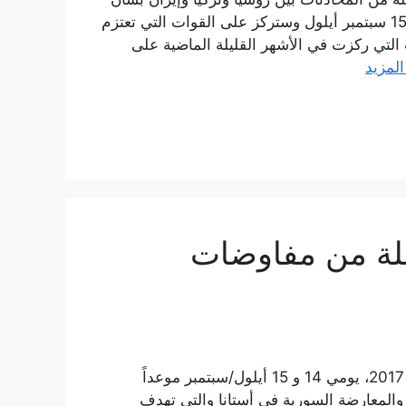
إنهاء الحرب الأهلية السورية ستجرى في آستانة يومي 14 و15 سبتمبر أيلول وستركز على القوات التي تعتزم
التي ركزت في الأشهر القليلة الماضية على
المزيد
قبلة من مفاوضات
حددت وزارة الخارجية الكازاخستانية، اليوم الجمعة 1 أيلول 2017، يومي 14 و 15 أيلول/سبتمبر موعداً
 والمعارضة السورية في أستانا والتي تهدف