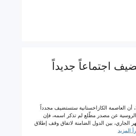
يف اجتماعاً جديداً
أعلنت وكالة إنترفاكس الروسية الأربعاء 1 آذار/مارس 2017، أن العاصمة الكازاخستانية ستستضيف مجدداً
الروسية عن مصدر مطّلع لم تذكر اسمه، فإن
 سيعقد في مدينة أستانة، بتاريخ 14 من الشهر الجاري، بين الدول الضامنة لاتفاق وقف إطلاق
أ المزيد