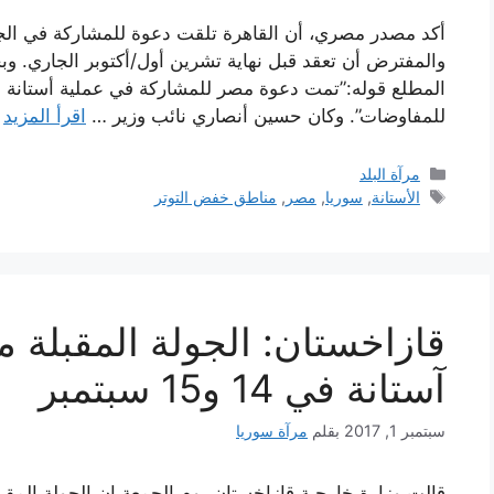
أكد مصدر مصري، أن القاهرة تلقت دعوة للمشاركة في الجو
والمفترض أن تعقد قبل نهاية تشرين أول/أكتوبر الجاري. 
المطلع قوله:”تمت دعوة مصر للمشاركة في عملية أستانة
للمفاوضات”. وكان حسين أنصاري نائب وزير …
اقرأ المزيد
التصنيفات
مرآة البلد
الوسوم
الأستانة
,
سوريا
,
مصر
,
مناطق خفض التوتر
قازاخستان: الجولة المقبلة 
آستانة في 14 و15 سبتمبر
سبتمبر 1, 2017
بقلم
مرآة سوريا
قالت وزارة خارجية قازاخستان يوم الجمعة إن الجولة المقبل