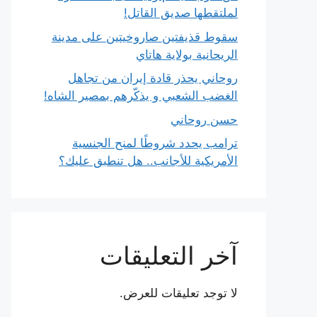
لملتقطها صديق القاتل!
سقوط قذيفتين صاروخيتين على مدينة
الريحانية بولاية هاتاي
روحاني يحذر قادة إيران من تجاهل
الغضب الشعبي و يذكّرهم بمصير الشاه!
حسن روحاني
ترامب يحدد شروطًا لمنح الجنسية
الأمريكية للأجانب.. هل تنطبق عليك؟
آخر التعليقات
لا توجد تعليقات للعرض.