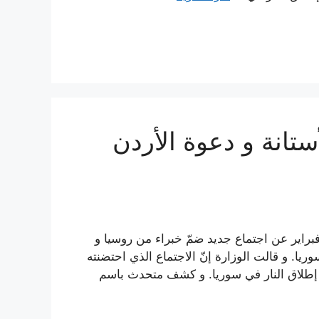
ستانة و دعوة الأردن
ارجية الكازاخستانية اليوم الاثنين 6 شباط/فبراير عن اجتماع جديد ضمّ خبراء من روسيا و
ريا. و قالت الوزارة إنّ الاجتماع الذي احتضنته
ف إطلاق النار في سوريا. و كشف متحدث باسم