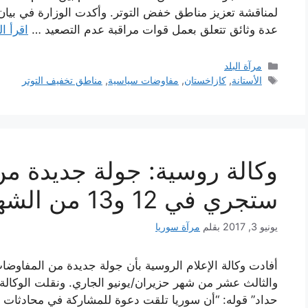
لمناقشة تعزيز مناطق خفض التوتر. وأكدت الوزارة في بيان له
عدة وثائق تتعلق بعمل قوات مراقبة عدم التصعيد …
اقرأ ال
التصنيفات
مرآة البلد
الوسوم
الأستانة
,
كازاخستان
,
مفاوضات سياسية
,
مناطق تخفيف التوتر
وكالة روسية: جولة جديدة من
ستجري في 12 و13 من الشهر الجاري
يونيو 3, 2017
بقلم
مرآة سوريا
أفادت وكالة الإعلام الروسية بأن جولة جديدة من المفاوض
والثالث عشر من شهر حزيران/يونيو الجاري. ونقلت الوكال