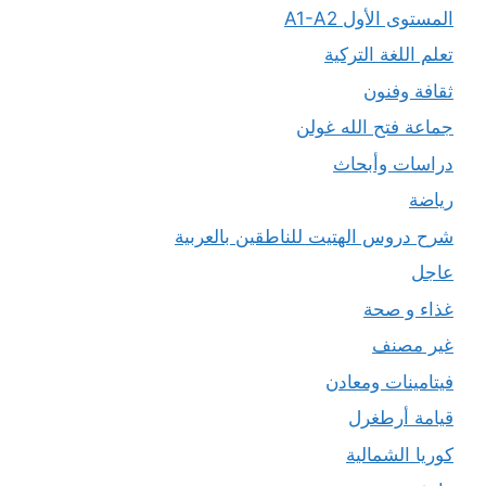
المستوى الأول A1-A2
تعلم اللغة التركية
ثقافة وفنون
جماعة فتح الله غولن
دراسات وأبحاث
رياضة
شرح دروس الهتيت للناطقين بالعربية
عاجل
غذاء و صحة
غير مصنف
فيتامينات ومعادن
قيامة أرطغرل
كوريا الشمالية