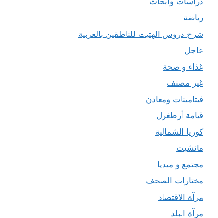
دراسات وأبحاث
رياضة
شرح دروس الهتيت للناطقين بالعربية
عاجل
غذاء و صحة
غير مصنف
فيتامينات ومعادن
قيامة أرطغرل
كوريا الشمالية
مانشيت
مجتمع و ميديا
مختارات الصحف
مرآة الاقتصاد
مرآة البلد