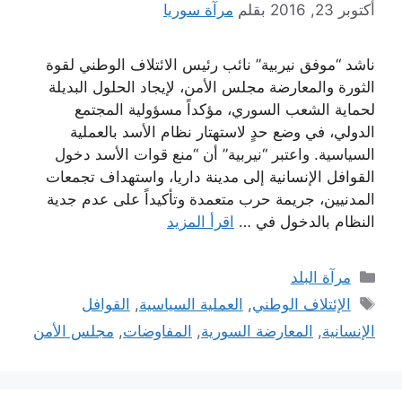
أكتوبر 23, 2016
بقلم
مرآة سوريا
ناشد “موفق نيربية” نائب رئيس الائتلاف الوطني لقوة
الثورة والمعارضة مجلس الأمن، لإيجاد الحلول البديلة
لحماية الشعب السوري، مؤكداً مسؤولية المجتمع
الدولي، في وضع حدٍ لاستهتار نظام الأسد بالعملية
السياسية. واعتبر “نيربية” أن “منع قوات الأسد دخول
القوافل الإنسانية إلى مدينة داريا، واستهداف تجمعات
المدنيين، جريمة حرب متعمدة وتأكيداً على عدم جدية
النظام بالدخول في …
اقرأ المزيد
التصنيفات
مرآة البلد
الوسوم
الإئتلاف الوطني
,
العملية السياسية
,
القوافل
الإنسانية
,
المعارضة السورية
,
المفاوضات
,
مجلس الأمن