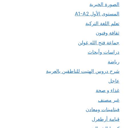
الصورة الخبرية
المستوى الأول A1-A2
تعلم اللغة التركية
ثقافة وفنون
جماعة فتح الله غولن
دراسات وأبحاث
رياضة
شرح دروس الهتيت للناطقين بالعربية
عاجل
غذاء و صحة
غير مصنف
فيتامينات ومعادن
قيامة أرطغرل