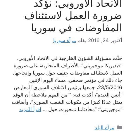
الاتحاد الأوروبي: نؤكد
ضرورة العمل لاستئناف
المفاوضات في سوريا
أكتوبر 24, 2016
بقلم
مرآة سوريا
حثّت مسؤولة الشؤون الخارجية في الاتحاد الأوروبي،
“فيديريكا موجيريني”، الأطراف المتحاربة، على ضرورة
العمل لاستئناف مفاوضات جنيف حول سوريا وإنجاحها.
جاء ذلك في مؤتمر صحفي، مساء اليوم الإثنين
23/5/2016، جمعها برئيس الائتلاف السوري المعارض
“أنس العبدة”، أكدت فيه: “”من المهم ملاحظة أن الوفد
يمثل عددًا كبيرًا من مكونات الشعب السوري”. وأضافت
“موجيريني”: “محادثاتنا تمحورت حول …
اقرأ المزيد
التصنيفات
مرآة البلد