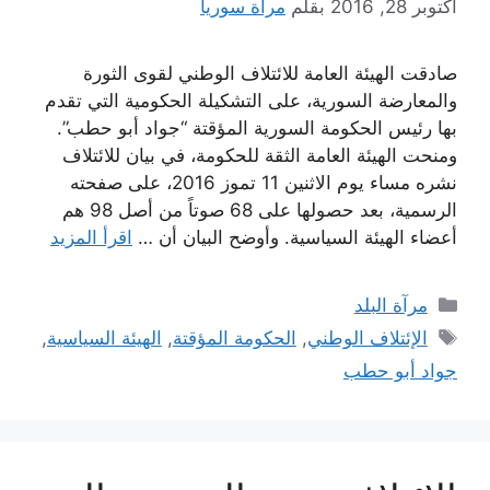
أكتوبر 28, 2016
بقلم
مرآة سوريا
صادقت الهيئة العامة للائتلاف الوطني لقوى الثورة
والمعارضة السورية، على التشكيلة الحكومية التي تقدم
بها رئيس الحكومة السورية المؤقتة “جواد أبو حطب”.
ومنحت الهيئة العامة الثقة للحكومة، في بيان للائتلاف
نشره مساء يوم الاثنين 11 تموز 2016، على صفحته
الرسمية، بعد حصولها على 68 صوتاً من أصل 98 هم
أعضاء الهيئة السياسية. وأوضح البيان أن …
اقرأ المزيد
التصنيفات
مرآة البلد
الوسوم
الإئتلاف الوطني
,
الحكومة المؤقتة
,
الهيئة السياسية
,
جواد أبو حطب