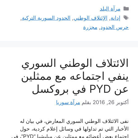
التصنيفات
مرآة البلد
الوسوم
إدانة
,
الإئتلاف الوطني
,
الحدود السورية التركية
,
حرس الحدود
,
مجزرة
الائتلاف الوطني السوري
ينفي اجتماعه مع ممثلين
عن PYD في بروكسل
أكتوبر 26, 2016
بقلم
مرآة سوريا
نفى الائتلاف الوطني السوري المعارض، في بيان له
الأخبار التي تم تداولها في وسائل إعلام كردية، حول
اجتماع بعض أعضائه مع ممثلين عن ميليشيا “PYD”، في