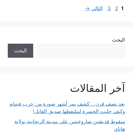
Page
Page
Page
1
2
3
التالي
→
البحث
البحث
آخر المقالات
بعد نصف قرن .. كشف سر أشهر صورة من حرب فيتنام
وكيف جلبت الحسرة لملتقطها صديق القاتل!
سقوط قذيفتين صاروخيتين على مدينة الريحانية بولاية
هاتاي