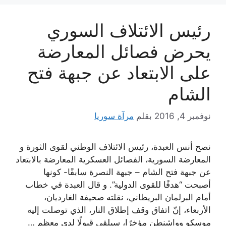
رئيس الائتلاف السوري
يحرض فصائل المعارضة
على الابتعاد عن جبهة فتح
الشام
نوفمبر 4, 2016
بقلم
مرآة سوريا
نصح أنس العبدة، رئيس الائتلاف الوطني لقوى الثورة و
المعارضة السورية، الفصائل العسكرية المعارضة بالابتعاد
عن جبهة فتح الشام – جبهة النصرة سابقًا- كونها
أصبحت “هدفًا للقوى الدولية”. و قال العبدة في خطاب
أمام البرلمان البريطاني، نقلته صحيفة الغارديان،
الأربعاء، إنّ اتفاق وقف إطلاق النار، الذي توصلت إليه
موسكو وواشنطن مؤخرًا، سيلقى قبولًا لدى معظم …