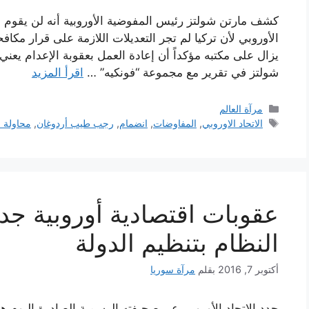
كشف مارتن شولتز رئيس المفوضية الأوروبية أنه لن يقوم بت
الأوروبي لأن تركيا لم تجر التعديلات اللازمة على قرار مكاف
يزال على مكتبه مؤكداً أن إعادة العمل بعقوبة الإعدام يعني 
شولتز في تقرير مع مجموعة “فونكيه” …
اقرأ المزيد
التصنيفات
مرآة العالم
الوسوم
الاتحاد الاوروبي
,
المفاوضات
,
انضمام
,
رجب طيب أردوغان
,
محاولة ا
عقوبات اقتصادية أوروبية جد
النظام بتنظيم الدولة
أكتوبر 7, 2016
بقلم
مرآة سوريا
حدد الاتحاد الأوروبي عبر صحيفته الرسمية الصادرة الي