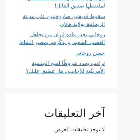
لملتقطها صديق القاتل!
سقوط قذيفتين صاروخيتين على مدينة
الريحانية بولاية هاتاي
روحاني يحذر قادة إيران من تجاهل
الغضب الشعبي و يذكّرهم بمصير الشاه!
حسن روحاني
ترامب يحدد شروطًا لمنح الجنسية
الأمريكية للأجانب.. هل تنطبق عليك؟
آخر التعليقات
لا توجد تعليقات للعرض.