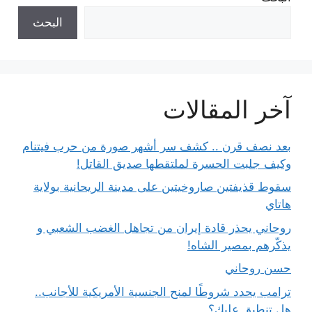
البحث
آخر المقالات
بعد نصف قرن .. كشف سر أشهر صورة من حرب فيتنام
وكيف جلبت الحسرة لملتقطها صديق القاتل!
سقوط قذيفتين صاروخيتين على مدينة الريحانية بولاية
هاتاي
روحاني يحذر قادة إيران من تجاهل الغضب الشعبي و
يذكّرهم بمصير الشاه!
حسن روحاني
ترامب يحدد شروطًا لمنح الجنسية الأمريكية للأجانب..
هل تنطبق عليك؟