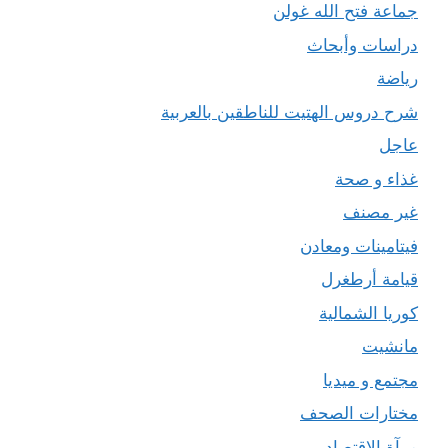
جماعة فتح الله غولن
دراسات وأبحاث
رياضة
شرح دروس الهتيت للناطقين بالعربية
عاجل
غذاء و صحة
غير مصنف
فيتامينات ومعادن
قيامة أرطغرل
كوريا الشمالية
مانشيت
مجتمع و ميديا
مختارات الصحف
مرآة الاقتصاد