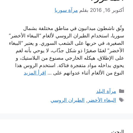
أكتوبر 16, 2016
بقلم
مرآة سوريا
وثّق ناشطون ميدانيون في مناطق مختلفة بشمال
سوريا، استخدام الطيران الروسي لألغام “الببغاء الأخضر”
الصغيرة، في حربها على الشعب السوري. و يعتبر “الببغاء
الأخضر” لغمًا صغيرًا ذو شكل جذّاب، لا يوحي بأنه لغم
على الإطلاق، هيكله الخارجي مصنوع من البلاستيك، و
يحوي بداخله مواد متفجرة فتاكة. استخدم الروس هذا
النوع من الألغام أثناء عدوانهم على …
اقرأ المزيد
التصنيفات
مرآة البلد
الوسوم
الببغاء الأخضر
,
الطيران الروسي
البحث