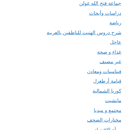
جماعة فتح الله غولن
دراسات وأبحاث
رياضة
شرح دروس الهتيت للناطقين بالعربية
عاجل
غذاء و صحة
غير مصنف
فيتامينات ومعادن
قيامة أرطغرل
كوريا الشمالية
مانشيت
مجتمع و ميديا
مختارات الصحف
مرآة الاقتصاد