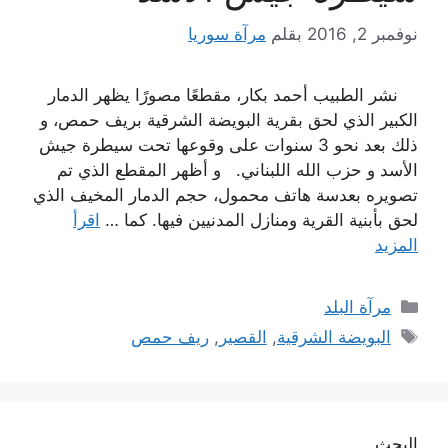
نوفمبر 2, 2016
بقلم
مرآة سوريا
نشر الطبيب أحمد بكار، مقطعًا مصورًا يظهر الدمار
الكبير الذي لحق بقرية البويضة الشرقية بريف حمص، و
ذلك بعد نحو 3 سنوات على وقوعها تحت سيطرة جيش
الأسد و حزب الله اللبناني. و أظهر المقطع الذي تم
تصويره بعدسة هاتف محمول، حجم الدمار المخيف الذي
لحق بأبنية القرية ومنازل المدنيين فيها. كما …
اقرأ
المزيد
التصنيفات
مرآة البلد
الوسوم
البويضة الشرقية
,
القصير
,
ريف حمص
البحث