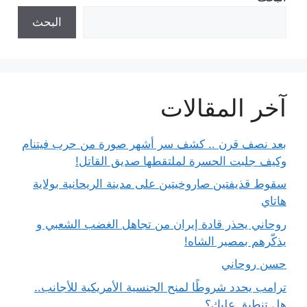
البحث
آخر المقالات
بعد نصف قرن .. كشف سر أشهر صورة من حرب فيتنام
وكيف جلبت الحسرة لملتقطها صديق القاتل!
سقوط قذيفتين صاروخيتين على مدينة الريحانية بولاية
هاتاي
روحاني يحذر قادة إيران من تجاهل الغضب الشعبي و
يذكّرهم بمصير الشاه!
حسن روحاني
ترامب يحدد شروطًا لمنح الجنسية الأمريكية للأجانب..
هل تنطبق عليك؟