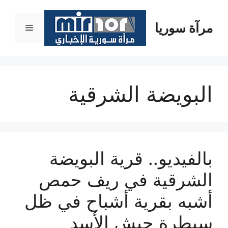
نتقل
لى
مرآة سوريا
القائمة
لمحتوى
البويضة الشرقية
بالفيديو.. قرية البويضة
الشرقية في ريف حمص
أشبه بقرية أشباح في ظل
سيطرة جيش الأسد