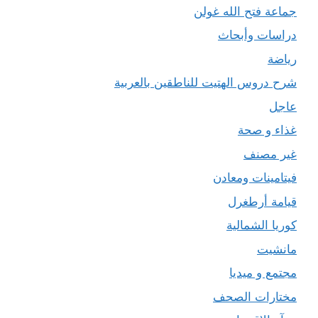
جماعة فتح الله غولن
دراسات وأبحاث
رياضة
شرح دروس الهتيت للناطقين بالعربية
عاجل
غذاء و صحة
غير مصنف
فيتامينات ومعادن
قيامة أرطغرل
كوريا الشمالية
مانشيت
مجتمع و ميديا
مختارات الصحف