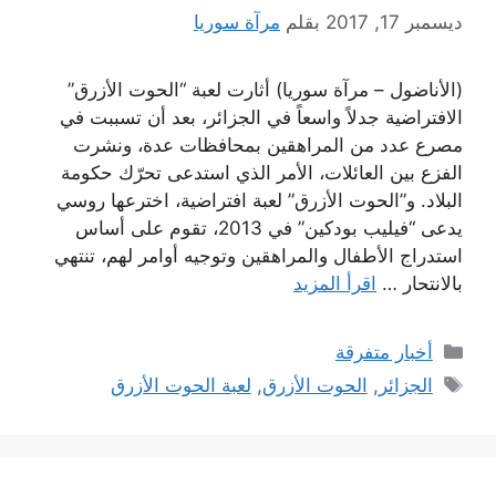
ديسمبر 17, 2017
بقلم
مرآة سوريا
(الأناضول – مرآة سوريا) أثارت لعبة “الحوت الأزرق”
الافتراضية جدلاً واسعاً في الجزائر، بعد أن تسببت في
مصرع عدد من المراهقين بمحافظات عدة، ونشرت
الفزع بين العائلات، الأمر الذي استدعى تحرّك حكومة
البلاد. و”الحوت الأزرق” لعبة افتراضية، اخترعها روسي
يدعى “فيليب بودكين” في 2013، تقوم على أساس
استدراج الأطفال والمراهقين وتوجيه أوامر لهم، تنتهي
بالانتحار …
اقرأ المزيد
التصنيفات
أخبار متفرقة
الوسوم
الجزائر
,
الحوت الأزرق
,
لعبة الحوت الأزرق