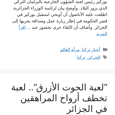
بوزكير رئيس لجنة الشؤون الخارجية بالبرلمان التركي
الذي يزور البلاد. وأوضح بيان لرئاسة الوزراء الجزائرية
اطلعت عليه الأناضول أن أویحي استقبل بوزكیر في
قصر الحكومة في إطار زیارة عمل وصداقة يجريها إلى
الجزائر. وأضاف أن اللقاء جرى بحضور عبد …
اقرأ
المزيد
التصنيفات
أخبار تركيا
,
مرآة العالم
الوسوم
الجزائر
,
تركيا
“لعبة الحوت الأزرق”.. لعبة
تخطف أرواح المراهقين
في الجزائر