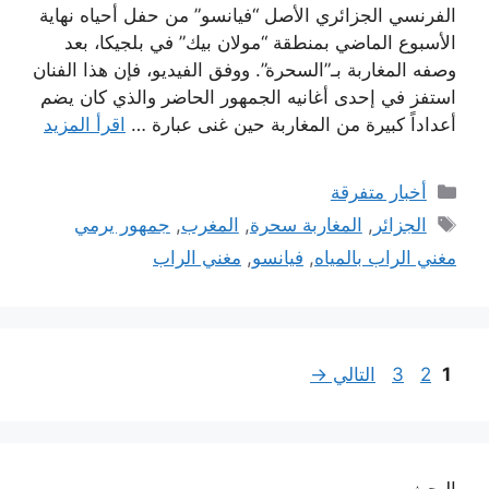
الفرنسي الجزائري الأصل “فيانسو” من حفل أحياه نهاية
الأسبوع الماضي بمنطقة “مولان بيك” في بلجيكا، بعد
وصفه المغاربة بـ”السحرة”. ووفق الفيديو، فإن هذا الفنان
استفز في إحدى أغانيه الجمهور الحاضر والذي كان يضم
أعداداً كبيرة من المغاربة حين غنى عبارة …
اقرأ المزيد
التصنيفات
أخبار متفرقة
الوسوم
الجزائر
,
المغاربة سحرة
,
المغرب
,
جمهور يرمي
مغني الراب بالمياه
,
فيانسو
,
مغني الراب
Page
Page
Page
1
2
3
التالي
→