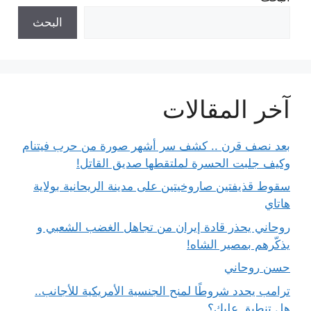
البحث
آخر المقالات
بعد نصف قرن .. كشف سر أشهر صورة من حرب فيتنام
وكيف جلبت الحسرة لملتقطها صديق القاتل!
سقوط قذيفتين صاروخيتين على مدينة الريحانية بولاية
هاتاي
روحاني يحذر قادة إيران من تجاهل الغضب الشعبي و
يذكّرهم بمصير الشاه!
حسن روحاني
ترامب يحدد شروطًا لمنح الجنسية الأمريكية للأجانب..
هل تنطبق عليك؟