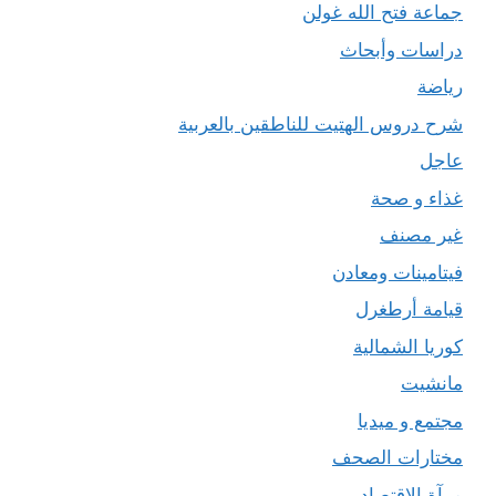
جماعة فتح الله غولن
دراسات وأبحاث
رياضة
شرح دروس الهتيت للناطقين بالعربية
عاجل
غذاء و صحة
غير مصنف
فيتامينات ومعادن
قيامة أرطغرل
كوريا الشمالية
مانشيت
مجتمع و ميديا
مختارات الصحف
مرآة الاقتصاد