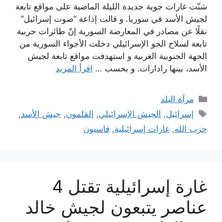
شنّت غارات جوية جديدة الليلة الماضية على مواقع تابعة
لجيش الأسد في سوريا. و قالت إذاعة “صوت إسرائيل”
نقلًا عن مصادر في المعارضة السورية إنّ طائرات حربية
تابعة لسلاح الجو الإسرائيلي دخلت الأجواء السورية من
الجهة الجنوبية الغربية و استهدفت مواقع تابعة لجيش
الأسد، بينها رادارات. و بحسب …
اقرأ المزيد
التصنيفات
مرآة البلد
الوسوم
إسرائيل
,
الجيش الإسرائيلي
,
القلمون
,
جيش الأسد
,
حزب الله
,
غارات إسرائيلية
,
قاسيون
غارة إسرائيلية تقتل 4
عناصر يتبعون لجيش خالد