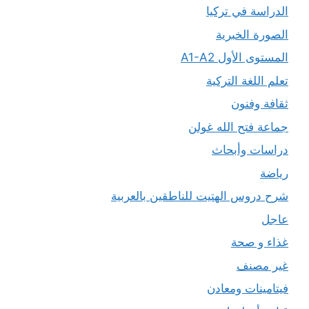
الدراسة في تركيا
الصورة الخبرية
المستوى الأول A1-A2
تعلم اللغة التركية
ثقافة وفنون
جماعة فتح الله غولن
دراسات وأبحاث
رياضة
شرح دروس الهتيت للناطقين بالعربية
عاجل
غذاء و صحة
غير مصنف
فيتامينات ومعادن