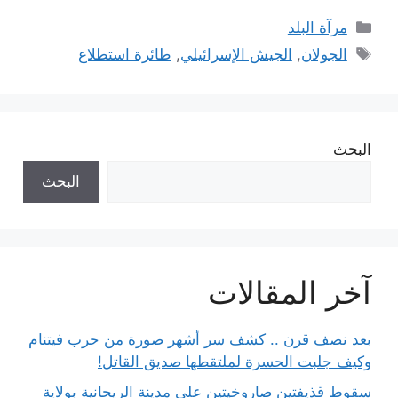
التصنيفات
مرآة البلد
الوسوم
الجولان
,
الجيش الإسرائيلي
,
طائرة استطلاع
البحث
البحث
آخر المقالات
بعد نصف قرن .. كشف سر أشهر صورة من حرب فيتنام
وكيف جلبت الحسرة لملتقطها صديق القاتل!
سقوط قذيفتين صاروخيتين على مدينة الريحانية بولاية