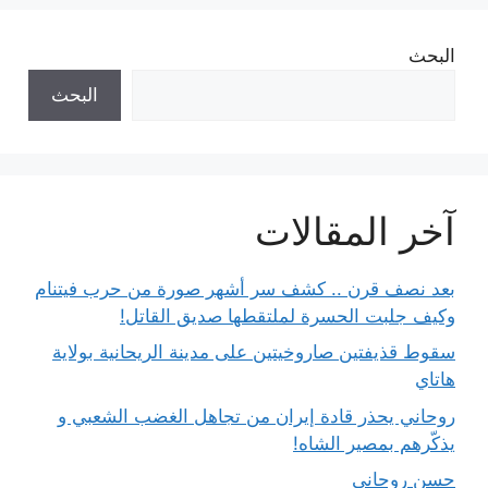
البحث
البحث
آخر المقالات
بعد نصف قرن .. كشف سر أشهر صورة من حرب فيتنام
وكيف جلبت الحسرة لملتقطها صديق القاتل!
سقوط قذيفتين صاروخيتين على مدينة الريحانية بولاية
هاتاي
روحاني يحذر قادة إيران من تجاهل الغضب الشعبي و
يذكّرهم بمصير الشاه!
حسن روحاني