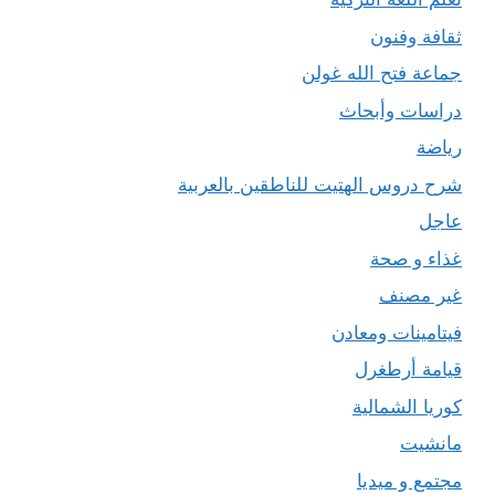
ثقافة وفنون
جماعة فتح الله غولن
دراسات وأبحاث
رياضة
شرح دروس الهتيت للناطقين بالعربية
عاجل
غذاء و صحة
غير مصنف
فيتامينات ومعادن
قيامة أرطغرل
كوريا الشمالية
مانشيت
مجتمع و ميديا