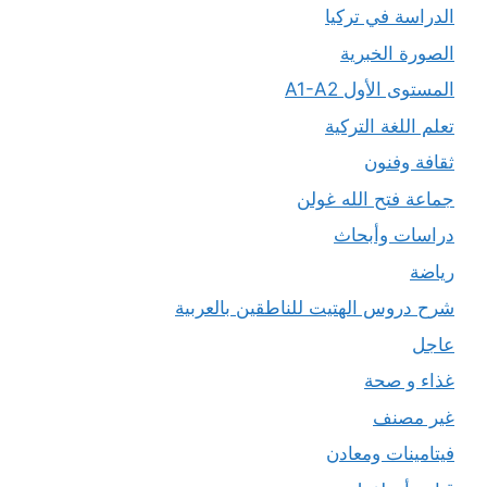
الدراسة في تركيا
الصورة الخبرية
المستوى الأول A1-A2
تعلم اللغة التركية
ثقافة وفنون
جماعة فتح الله غولن
دراسات وأبحاث
رياضة
شرح دروس الهتيت للناطقين بالعربية
عاجل
غذاء و صحة
غير مصنف
فيتامينات ومعادن