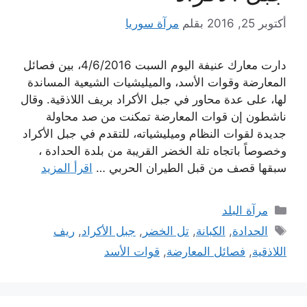
أكتوبر 25, 2016
بقلم
مرآة سوريا
دارت معارك عنيفة اليوم السبت 4/6/2016، بين فصائل
المعارضة وقوات الأسد، والميليشيات الشيعية المساندة
لها، على عدة محاور في جبل الأكراد بريف اللاذقية. وقال
ناشطون إن قوات المعارضة تمكنت من صد محاولة
جديدة لقوات النظام وميليشياته، للتقدم في جبل الأكراد
وخصوصاً باتجاه تلة الخضر القريبة من بلدة الحدادة ،
سبقها قصف من قبل الطيران الحربي …
اقرأ المزيد
التصنيفات
مرآة البلد
الوسوم
الحدادة
,
الكبانة
,
تل الخضر
,
جبل الأكراد
,
ريف
اللاذقية
,
فصائل المعارضة
,
قوات الأسد