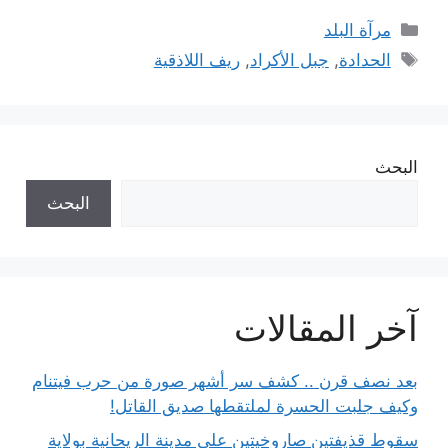
التصنيفات
مرآة البلد
الوسوم
الحدادة
,
جبل الأكراد
,
ريف اللاذقية
البحث
البحث
آخر المقالات
بعد نصف قرن .. كشف سر أشهر صورة من حرب فيتنام
وكيف جلبت الحسرة لملتقطها صديق القاتل!
سقوط قذيفتين صاروخيتين على مدينة الريحانية بولاية