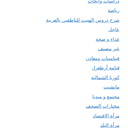
دراسات وأبحاث
رياضة
شرح دروس الهتيت للناطقين بالعربية
عاجل
غذاء و صحة
غير مصنف
فيتامينات ومعادن
قيامة أرطغرل
كوريا الشمالية
مانشيت
مجتمع و ميديا
مختارات الصحف
مرآة الاقتصاد
مرآة البلد