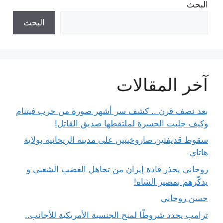
البحث
البحث
آخر المقالات
بعد نصف قرن .. كشف سر أشهر صورة من حرب فيتنام
وكيف جلبت الحسرة لملتقطها صديق القاتل!
سقوط قذيفتين صاروخيتين على مدينة الريحانية بولاية
هاتاي
روحاني يحذر قادة إيران من تجاهل الغضب الشعبي و
يذكّرهم بمصير الشاه!
حسن روحاني
ترامب يحدد شروطًا لمنح الجنسية الأمريكية للأجانب..