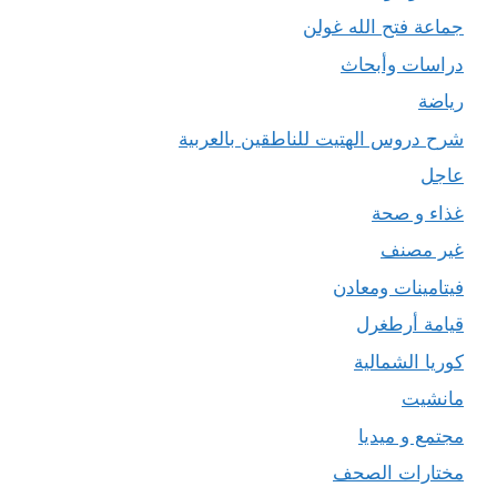
جماعة فتح الله غولن
دراسات وأبحاث
رياضة
شرح دروس الهتيت للناطقين بالعربية
عاجل
غذاء و صحة
غير مصنف
فيتامينات ومعادن
قيامة أرطغرل
كوريا الشمالية
مانشيت
مجتمع و ميديا
مختارات الصحف