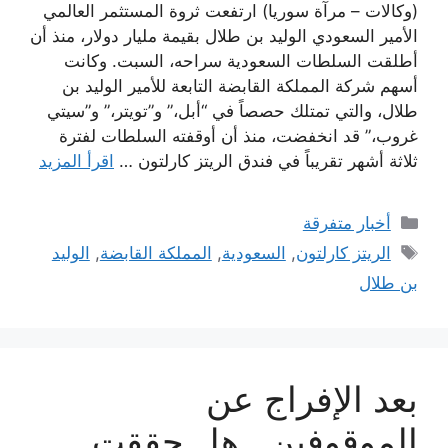
(وكالات – مرآة سوريا) ارتفعت ثروة المستثمر العالمي
الأمير السعودي الوليد بن طلال بقيمة مليار دولار، منذ أن
أطلقت السلطات السعودية سراحه، السبت. وكانت
أسهم شركة المملكة القابضة التابعة للأمير الوليد بن
طلال، والتي تمتلك حصصاً في “أبل،” و”تويتر،” و”سيتي
غروب،” قد انخفضت، منذ أن أوقفته السلطات لفترة
ثلاثة أشهر تقريباً في فندق الريتز كارلتون …
اقرأ المزيد
التصنيفات
أخبار متفرقة
الوسوم
الريتز كارلتون
,
السعودية
,
المملكة القابضة
,
الوليد
بن طلال
بعد الإفراج عن
الموقوفين.. هل حققت