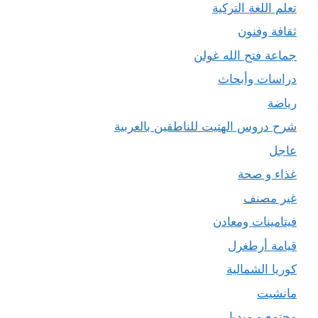
تعلم اللغة التركية
ثقافة وفنون
جماعة فتح الله غولن
دراسات وأبحاث
رياضة
شرح دروس الهتيت للناطقين بالعربية
عاجل
غذاء و صحة
غير مصنف
فيتامينات ومعادن
قيامة أرطغرل
كوريا الشمالية
مانشيت
مجتمع و ميديا