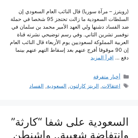
(رويترز – مرآة سوريا) قال النائب العام السعودي إن
السلطات السعودية ما زالت تحتجز 95 شخصا في حملة
ضد الفساد دشنها ولي العهد الأمير محمد بن سلمان في
نوفمبر تشرين الثاني. وفي رسم توضيحي نشرته قناة
العربية المملوكة لسعوديين يوم الأربعاء قال النائب العام
إن 90 موقوفا أفرج عنهم بعد إسقاط التهم عنهم بينما
دفع …
اقرأ المزيد
التصنيفات
أخبار متفرقة
الوسوم
اعتقالات
,
الريتز كارلتون
,
السعودية
,
الفساد
السعودية على شفا “كارثة”
وانتفاضة شعبية.. واشنطن