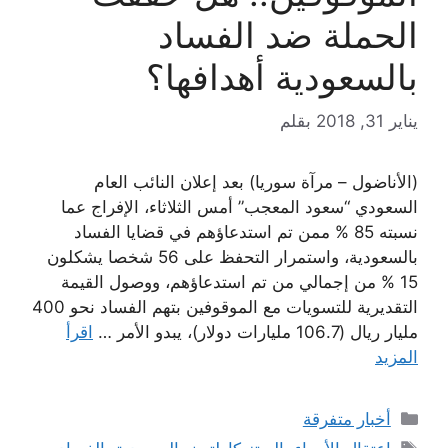
الحملة ضد الفساد
بالسعودية أهدافها؟
يناير 31, 2018
بقلم
(الأناضول – مرآة سوريا) بعد إعلان النائب العام
السعودي “سعود المعجب” أمس الثلاثاء، الإفراج عما
نسبته 85 % ممن تم استدعاؤهم في قضايا الفساد
بالسعودية، واستمرار التحفظ على 56 شخصا يشكلون
15 % من إجمالي من تم استدعاؤهم، ووصول القيمة
التقديرية للتسويات مع الموقوفين بتهم الفساد نحو 400
مليار ريال (106.7 مليارات دولار)، يبدو الأمر …
اقرأ
المزيد
التصنيفات
أخبار متفرقة
الوسوم