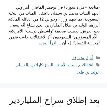
(متابعة – مرآة سوريا) في نوفمبر الماضي، أمر ولي
العهد الشاب محمد بن سلمان باعتقال المئات من النخبة
السعودية، بما فيهم وزراء وحوالي 12 من العائلة المالكة،
أبرزهم الوليد بن طلال الملياردير، الذي يشاع أنَّه يسعى
نحو العرش، بحسب صحيفة “واشنطن بوست” الأمريكية.
أكَّد المسؤولون السعوديون أنَّ الاعتقالات جاءت ضمن
“محاربة الفساد”، إلا أن …
اقرأ المزيد
التصنيفات
أخبار متفرقة
الوسوم
اعتقالات
,
البيت الأبيض
,
الريتز كارلتون
,
الفساد
,
الوليد بن طلال
بعد إطلاق سراح الملياردير