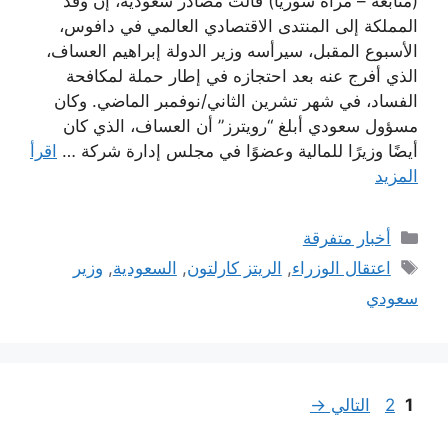
(متابعة – مرآة سوريا) قالت مصادر سعودية، إن وفد
المملكة إلى المنتدى الاقتصادي العالمي في دافوس،
الأسبوع المقبل، سيرأسه وزير الدولة إبراهيم العساف،
الذي أفرج عنه بعد احتجازه في إطار حملة لمكافحة
الفساد، في شهر تشرين الثاني/نوفمبر الماضي. وكان
مسؤول سعودي أبلغ “رويترز” أن العساف، الذي كان
أيضًا وزيرًا للمالية وعضوًا في مجلس إدارة شركة …
اقرأ
المزيد
التصنيفات
أخبار متفرقة
الوسوم
اعتقال الوزراء
,
الريتز كارلتون
,
السعودية
,
وزير
سعودي
Page
Page
1
2
التالي
→