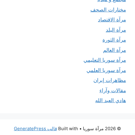
مختارات الصحف
مرآة الاقتصاد
مرآة البلد
مرآة الثورة
مرآة العالم
مرآة سوريا التعليمي
مرآة سوريا العلمي
مظاهرات إيران
مقالات وآراء
هادي العبد الله
© 2026 مرآة سوريا
• Built with
قالب GeneratePress