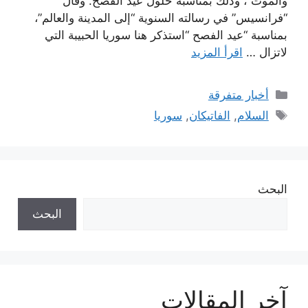
والموت”، وذلك بمناسبة حلول عيد الفصح. وقال
“فرانسيس” في رسالته السنوية “إلى المدينة والعالم”،
بمناسبة “عيد الفصح “استذكر هنا سوريا الحبيبة التي
لاتزال …
اقرأ المزيد
التصنيفات
أخبار متفرقة
الوسوم
السلام
,
الفاتيكان
,
سوريا
البحث
البحث
آخر المقالات