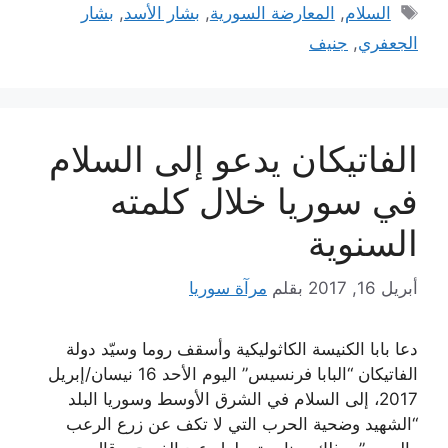
الوسوم
السلام
,
المعارضة السورية
,
بشار الأسد
,
بشار
الجعفري
,
جنيف
الفاتيكان يدعو إلى السلام
في سوريا خلال كلمته
السنوية
أبريل 16, 2017
بقلم
مرآة سوريا
دعا بابا الكنيسة الكاثوليكية وأسقف روما وسيّد دولة
الفاتيكان “البابا فرنسيس” اليوم الأحد 16 نيسان/إبريل
2017، إلى السلام في الشرق الأوسط وسوريا البلد
“الشهيد وضحية الحرب التي لا تكف عن زرع الرعب