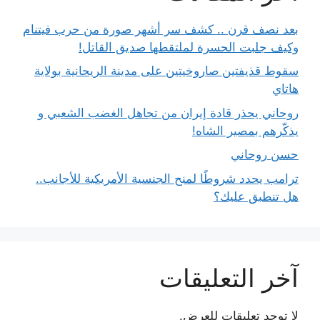
بعد نصف قرن .. كشف سر أشهر صورة من حرب فيتنام
وكيف جلبت الحسرة لملتقطها صديق القاتل!
سقوط قذيفتين صاروخيتين على مدينة الريحانية بولاية
هاتاي
روحاني يحذر قادة إيران من تجاهل الغضب الشعبي و
يذكّرهم بمصير الشاه!
حسن روحاني
ترامب يحدد شروطًا لمنح الجنسية الأمريكية للأجانب..
هل تنطبق عليك؟
آخر التعليقات
لا توجد تعليقات للعرض.