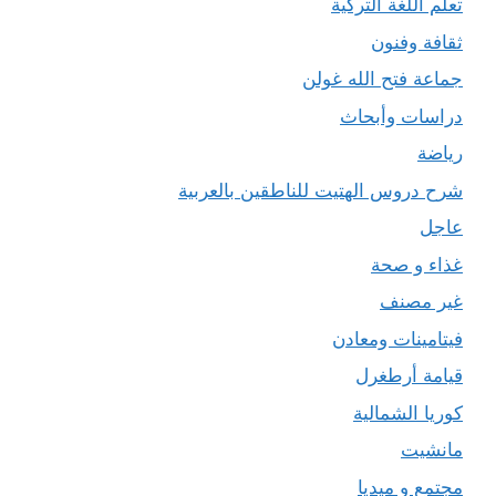
تعلم اللغة التركية
ثقافة وفنون
جماعة فتح الله غولن
دراسات وأبحاث
رياضة
شرح دروس الهتيت للناطقين بالعربية
عاجل
غذاء و صحة
غير مصنف
فيتامينات ومعادن
قيامة أرطغرل
كوريا الشمالية
مانشيت
مجتمع و ميديا