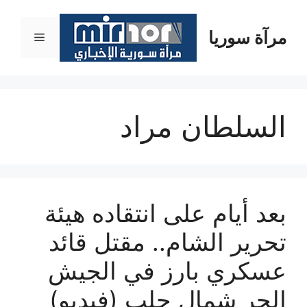
نتقل
لى
مرآة سوريا
القائمة
لمحتوى
السلطان مراد
بعد أيام على انتقاده هيئة
تحرير الشام.. مقتل قائد
عسكري بارز في الجيش
الحر شمال حلب (فيديو)