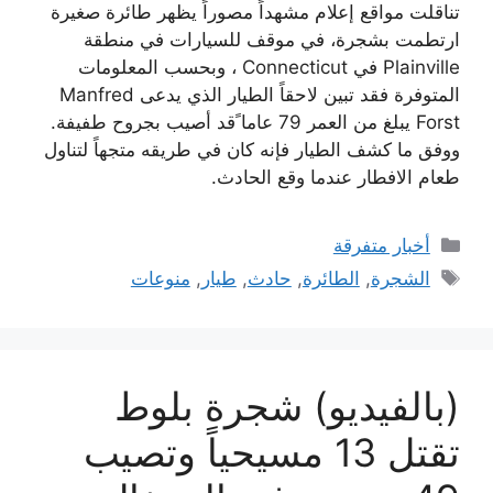
تناقلت مواقع إعلام مشهداً مصوراً يظهر طائرة صغيرة
ارتطمت بشجرة، في موقف للسيارات في منطقة
Plainville في Connecticut ، وبحسب المعلومات
المتوفرة فقد تبين لاحقاً الطيار الذي يدعى Manfred
Forst يبلغ من العمر 79 عاما ًقد أصيب بجروح طفيفة.
ووفق ما كشف الطيار فإنه كان في طريقه متجهاً لتناول
طعام الافطار عندما وقع الحادث.
التصنيفات
أخبار متفرقة
الوسوم
الشجرة
,
الطائرة
,
حادث
,
طيار
,
منوعات
(بالفيديو) شجرة بلوط
تقتل 13 مسيحياً وتصيب