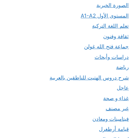
الصورة الخبرية
المستوى الأول A1-A2
تعلم اللغة التركية
ثقافة وفنون
جماعة فتح الله غولن
دراسات وأبحاث
رياضة
شرح دروس الهتيت للناطقين بالعربية
عاجل
غذاء و صحة
غير مصنف
فيتامينات ومعادن
قيامة أرطغرل