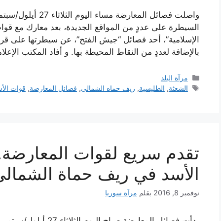
واصلت فصائل المعارض
السيطرة على عددٍ من المواقع الجديدة، بعد معارك مع قوا
الإسلامية”، أحد فصائل “جيش الفتح”، عن سيطرتها على قرية ا
بالإضافة لعددٍ من النقاط المحيطة بها. و أفاد المكتب الإع
التصنيفات
مرآة البلد
الوسوم
الشعثة
,
الطليسية
,
ريف حماه الشمالي
,
فصائل المعارضة
,
قوات الأ
تقدم سريع لقوات المعارضة
الأسد في ريف حماة الشمال
نوفمبر 8, 2016
بقلم
مرآة سوريا