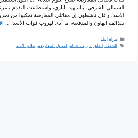
الشمالي الشرقي، بالتمهيد الناري، واستطاعت التقدم بس
الأسد. و قال ناشطون إن مقاتلي المعارضة تمكنوا من تحرير 
بقذائف الهاون والمدفعية، ما أدى لهروب قوات الأسد، …
اق
التصنيفات
مرآة البلد
الوسوم
الشعثة
,
القاهرة
,
ريف حماه
,
فصائل المعارضة
,
نظام الأسد