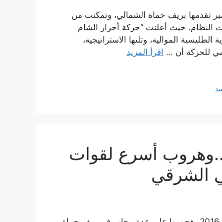
ة مساء اليوم الثلاثاء 27 أيلول/سبتمبر تقدمها بريف حماة الشمالي، وتمكنت من
ت النظام. حيث أعلنت “حركة أحرار الشام
لطليسية الموالية، وتلتها الاستراتيجية،
لامي للحركة أن …
اقرأ المزيد
سد
..وهروب أسرع لقوات
ي الشرقي
بدأت فصائل المعارضة صباح اليوم الثلاثاء 27 أيلول/سبتمبر 2016، هجومها على عدة محاور في ريف حماة