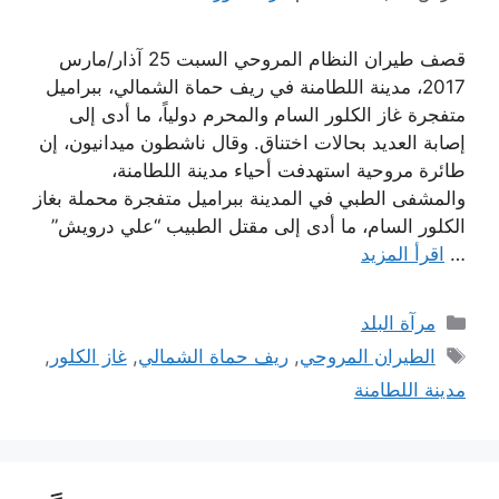
قصف طيران النظام المروحي السبت 25 آذار/مارس
2017، مدينة اللطامنة في ريف حماة الشمالي، ببراميل
متفجرة غاز الكلور السام والمحرم دولياً، ما أدى إلى
إصابة العديد بحالات اختناق. وقال ناشطون ميدانيون، إن
طائرة مروحية استهدفت أحياء مدينة اللطامنة،
والمشفى الطبي في المدينة ببراميل متفجرة محملة بغاز
الكلور السام، ما أدى إلى مقتل الطبيب “علي درويش”
…
اقرأ المزيد
التصنيفات
مرآة البلد
الوسوم
الطيران المروحي
,
ريف حماة الشمالي
,
غاز الكلور
,
مدينة اللطامنة