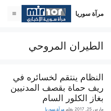
نتقل
لى
مرآة سوريا
القائمة
لمحتوى
الطيران المروحي
النظام ينتقم لخسائره في
ريف حماة بقصف المدنيين
بغاز الكلور السام
مارس 25, 2017
بقلم
مرآة سوريا