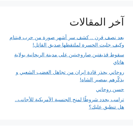
آخر المقالات
بعد نصف قرن .. كشف سر أشهر صورة من حرب فيتنام
وكيف جلبت الحسرة لملتقطها صديق القاتل!
سقوط قذيفتين صاروخيتين على مدينة الريحانية بولاية
هاتاي
روحاني يحذر قادة إيران من تجاهل الغضب الشعبي و
يذكّرهم بمصير الشاه!
حسن روحاني
ترامب يحدد شروطًا لمنح الجنسية الأمريكية للأجانب..
هل تنطبق عليك؟