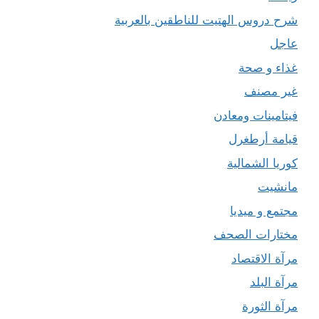
شرح دروس الهتيت للناطقين بالعربية
عاجل
غذاء و صحة
غير مصنف
فيتامينات ومعادن
قيامة أرطغرل
كوريا الشمالية
مانشيت
مجتمع و ميديا
مختارات الصحف
مرآة الاقتصاد
مرآة البلد
مرآة الثورة