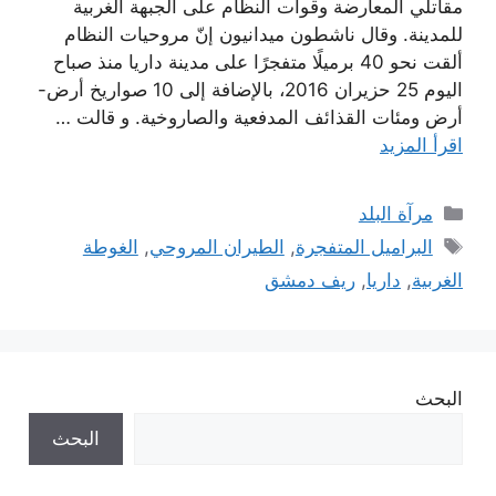
مقاتلي المعارضة وقوات النظام على الجبهة الغربية
للمدينة. وقال ناشطون ميدانيون إنّ مروحيات النظام
ألقت نحو 40 برميلًا متفجرًا على مدينة داريا منذ صباح
اليوم 25 حزيران 2016، بالإضافة إلى 10 صواريخ أرض-
أرض ومئات القذائف المدفعية والصاروخية. و قالت …
اقرأ المزيد
التصنيفات
مرآة البلد
الوسوم
البراميل المتفجرة
,
الطيران المروحي
,
الغوطة
الغربية
,
داريا
,
ريف دمشق
البحث
البحث