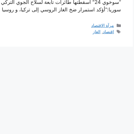
“سوخوي 24″ أسقطتها طائرات تابعة لسلاح الجوي الترك
سوريا:”أؤكد استمرار ضخ الغاز الروسي إلى تركيا، و روسيا 
التصنيفات
مرآة الاقتصاد
الوسوم
اقتصاد
,
الغاز