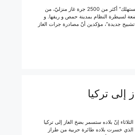
صادرت دوريات تابعة لـ “وزارة التجارة الداخلية و حماية المستهلك” أكثر من 2500 جرة غاز منزليّ، من
عة لسيطرة النظام بمدينة حمص و ريفها. و
تشبيح جديدة”، مؤكدين أنّ مصادرة جرات الغاز
 إلى تركيا
ثلاثاء إنّ بلاده ستسمر بضخ الغاز إلى تركيا
” الذي خسرت بلاده طائرة حربية من طراز