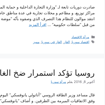
مراكز توزيع، و مطاعم و محلات تجارية في عدة مناطق خاض
انتقد موالون للنظام هذا التصرف الذي وصفوه بأنّه “موضة 
من قبل “سلطات حكومية” …
اقرأ المزيد
التصنيفات
مرآة الاقتصاد
الوسوم
اقتصاد سوريا
,
الغاز
,
الغاز في سوريا
,
مميز
روسيا تؤكد استمرار ضخ الغاز
أكتوبر 8, 2016
بقلم
مرآة سوريا
قال مساعد وزير الطاقة الروسي “أناتولي يانوفسكي” اليوم ال
وفق الاتفاقيات المبرمة بين الطرفين. و أضاف “يانوفسكي