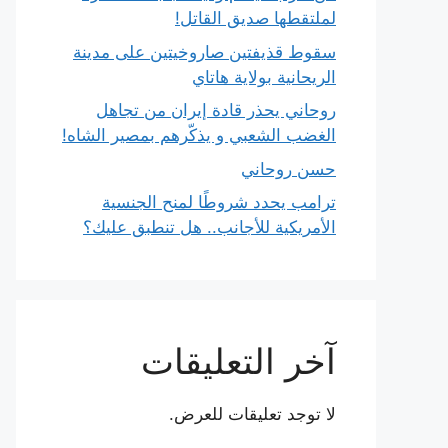
لملتقطها صديق القاتل!
سقوط قذيفتين صاروخيتين على مدينة
الريحانية بولاية هاتاي
روحاني يحذر قادة إيران من تجاهل
الغضب الشعبي و يذكّرهم بمصير الشاه!
حسن روحاني
ترامب يحدد شروطًا لمنح الجنسية
الأمريكية للأجانب.. هل تنطبق عليك؟
آخر التعليقات
لا توجد تعليقات للعرض.